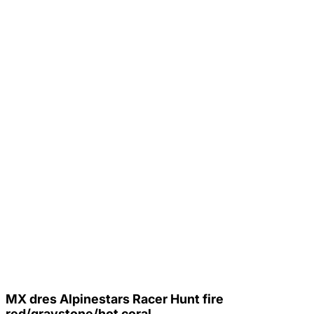
MX dres Alpinestars Racer Hunt fire
red/graystone/hot coral