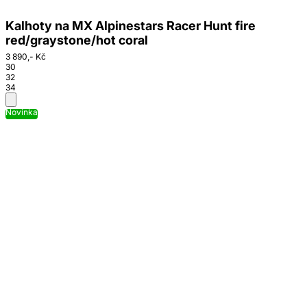
Kalhoty na MX Alpinestars Racer Hunt fire
red/graystone/hot coral
3 890,- Kč
30
32
34
Novinka