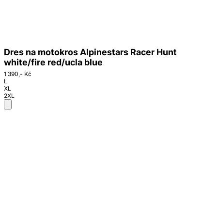
Dres na motokros Alpinestars Racer Hunt
white/fire red/ucla blue
1 390,- Kč
L
XL
2XL