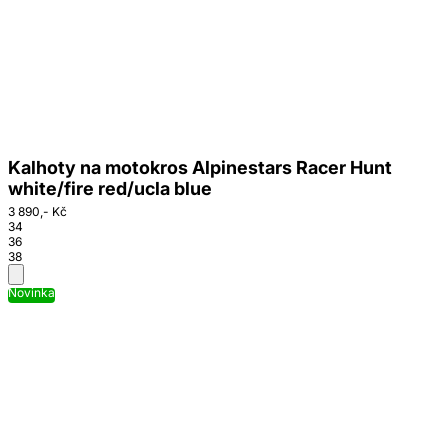
Kalhoty na motokros Alpinestars Racer Hunt
white/fire red/ucla blue
3 890,- Kč
34
36
38
Novinka