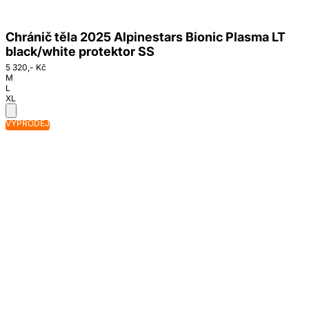
Chránič těla 2025 Alpinestars Bionic Plasma LT
black/white protektor SS
5 320,- Kč
M
L
XL
VÝPRODEJ