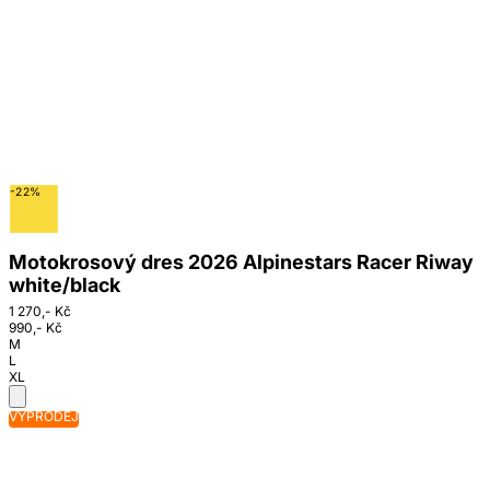
-22%
Motokrosový dres 2026 Alpinestars Racer Riway
white/black
1 270,- Kč
990,- Kč
M
L
XL
VÝPRODEJ