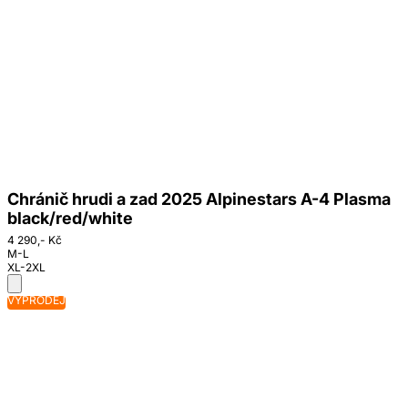
Chránič hrudi a zad 2025 Alpinestars A-4 Plasma
black/red/white
4 290,- Kč
M-L
XL-2XL
VÝPRODEJ