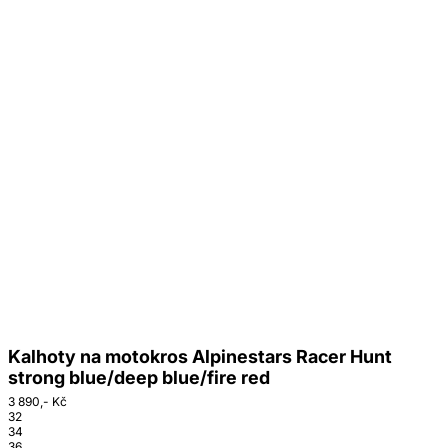
Kalhoty na motokros Alpinestars Racer Hunt
strong blue/deep blue/fire red
3 890,- Kč
32
34
36