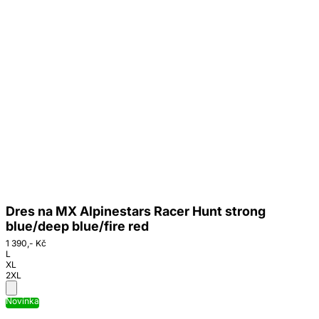
Dres na MX Alpinestars Racer Hunt strong
blue/deep blue/fire red
1 390,- Kč
L
XL
2XL
Novinka