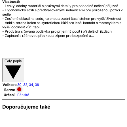
Vlastnosti:
- Lehký, odolný materiál s pružnými detaily pro pohodlné nošení při jízdě
- Ergonomický střih s předtvarovanými nohavicemi pro přirozenou pozici v
sedle
- Zesílené oblasti na sedu, kolenou a zadní části stehen pro vyšší životnost
- Vnitřní strana kolen se syntetickou kůží pro lepší kontakt s motocyklem a
vyšší odolnost vůči teplu
- Prodyšná síťovaná podšívka pro příjemný pocit i při delších jízdách
- Zapínání s ráčnovou přezkou a zipem pro bezpečné a…
Celý popis
Velikost:
30
,
32
,
34
,
36
Barva:
Určení:
Pánské
Doporučujeme také