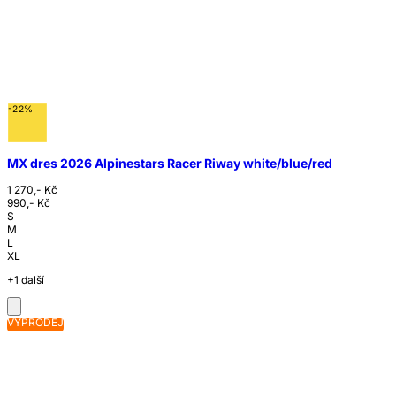
-22%
MX dres 2026 Alpinestars Racer Riway white/blue/red
1 270,- Kč
990,- Kč
S
M
L
XL
+1 další
VÝPRODEJ