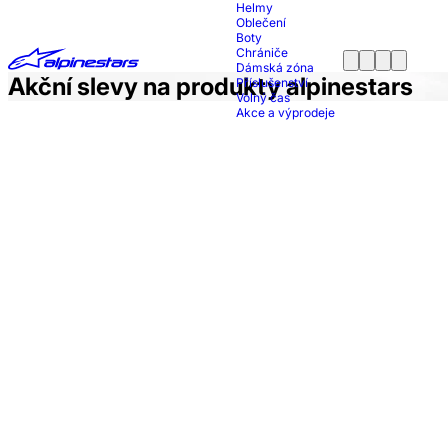
Helmy
Oblečení
Boty
Chrániče
Dámská zóna
Akční slevy na produkty alpinestars
Příslušenství
Volný čas
Akce a výprodeje