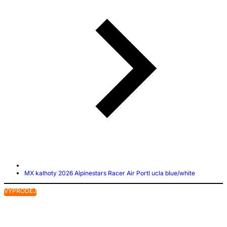
MX kalhoty 2026 Alpinestars Racer Air Portl ucla blue/white
VÝPRODEJ
V