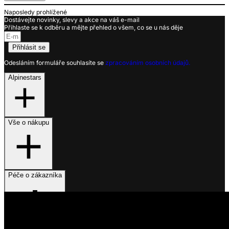
Naposledy prohlížené
Dostávejte novinky, slevy a akce na váš e-mail
Přihlaste se k odběru a mějte přehled o všem, co se u nás děje
Přihlásit se
Odesláním formuláře souhlasíte se
zpracováním osobních údajů.
Alpinestars
Vše o nákupu
Péče o zákazníka
Využíváme soubory cookies
Na našem webu získáváme, ukládáme a zpracováváme informace