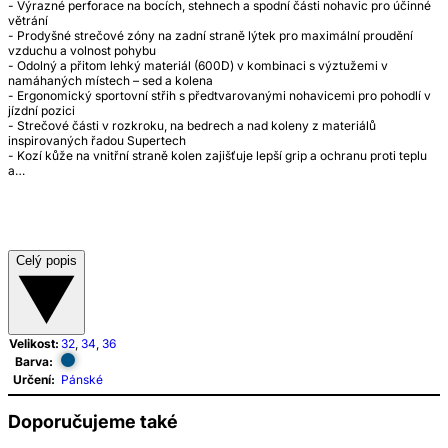
- Výrazné perforace na bocích, stehnech a spodní části nohavic pro účinné
větrání
- Prodyšné strečové zóny na zadní straně lýtek pro maximální proudění
vzduchu a volnost pohybu
- Odolný a přitom lehký materiál (600D) v kombinaci s výztužemi v
namáhaných místech – sed a kolena
- Ergonomický sportovní střih s předtvarovanými nohavicemi pro pohodlí v
jízdní pozici
- Strečové části v rozkroku, na bedrech a nad koleny z materiálů
inspirovaných řadou Supertech
- Kozí kůže na vnitřní straně kolen zajišťuje lepší grip a ochranu proti teplu
a…
Celý popis
Velikost:
32
,
34
,
36
Barva:
Určení:
Pánské
Doporučujeme také