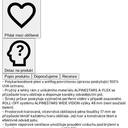
Přidat mezi oblíbené
Dotaz na produkt
Popis produktu
Doporučujeme
Recenze
- Polykarbonátové plexi s antifog povrchovou úpravou poskytující 100%
UVA ochranu.
- Pružný a lehký rám z unikátního materiálu ALPINESTARS A-FLEX se
přizpůsobí tvaru obličeje a disponuje kanálky odvádějícími pot.
- Široký průzor poskytuje vyjímečné periferní vidění v případě osazeného
ROLL-OFF systému ALPINESTARS WIDE VISION výšky 48 mm (není součástí
balení).
- Prostorově tvarovaná, vícevrstvá obličejová pěna tloušťky 17 mm se
přizpůsobí téměř každému tvaru obličeje. Její tvar a konstrukce těsní a
efektivně odvádí potu.
- Systém náporové ventilace umožňuje proudění vzduchu pod brýlemi a