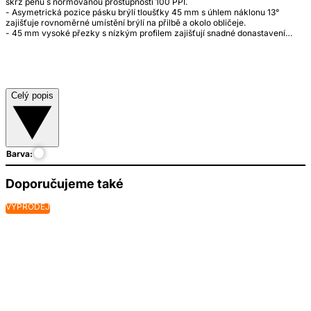
skrz pěnu s normovanou prostupností 100 PPI.
- Asymetrická pozice pásku brýlí tloušťky 45 mm s úhlem náklonu 13°
zajišťuje rovnoměrné umístění brýlí na přilbě a okolo obličeje.
- 45 mm vysoké přezky s nízkým profilem zajišťují snadné donastavení…
Celý popis
Barva:
Doporučujeme také
VÝPRODEJ