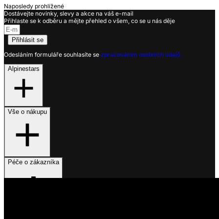
Naposledy prohlížené
Dostávejte novinky, slevy a akce na váš e-mail
Přihlaste se k odběru a mějte přehled o všem, co se u nás děje
Přihlásit se
Odesláním formuláře souhlasíte se
zpracováním osobních údajů.
Alpinestars
Vše o nákupu
Péče o zákazníka
Využíváme soubory cookies
Na našem webu získáváme, ukládáme a zpracováváme informace
o jeho uživatelích (např. síťové identifikátory, údaje o tom, jak