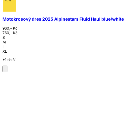
-20%
Motokrosový dres 2025 Alpinestars Fluid Haul blue/white
960,- Kč
760,- Kč
S
M
L
XL
+1 další