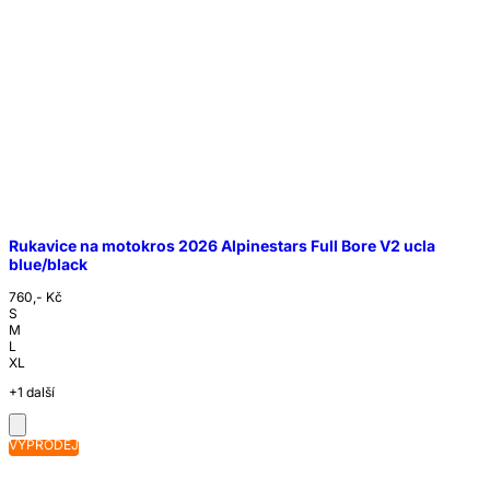
Rukavice na motokros 2026 Alpinestars Full Bore V2 ucla
blue/black
760,- Kč
S
M
L
XL
+1 další
VÝPRODEJ