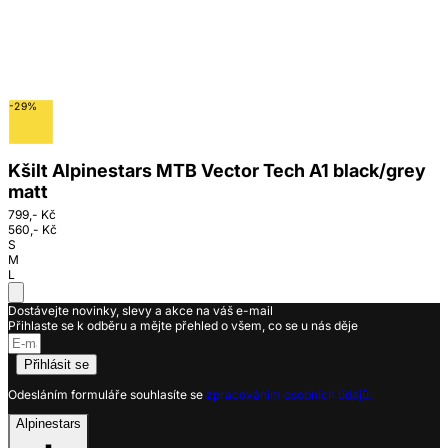
-29%
Kšilt Alpinestars MTB Vector Tech A1 black/grey
matt
799,- Kč
560,- Kč
S
M
L
Dostávejte novinky, slevy a akce na váš e-mail
Přihlaste se k odběru a mějte přehled o všem, co se u nás děje
Přihlásit se
Odesláním formuláře souhlasíte se
zpracováním osobních údajů.
Alpinestars