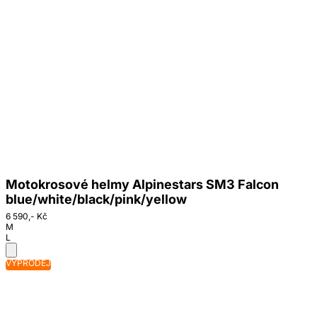
Motokrosové helmy Alpinestars SM3 Falcon
blue/white/black/pink/yellow
6 590,- Kč
M
L
VÝPRODEJ