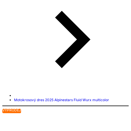
Motokrosový dres 2025 Alpinestars Fluid Wurx multicolor
VÝPRODEJ
V