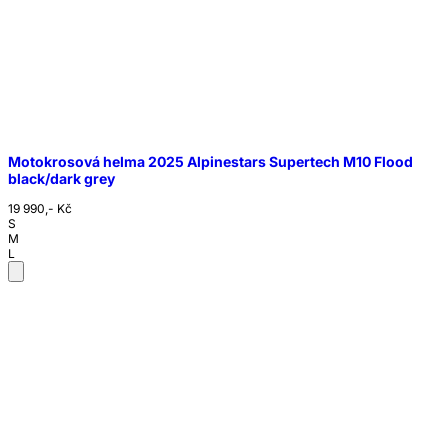
Motokrosová helma 2025 Alpinestars Supertech M10 Flood
black/dark grey
19 990,- Kč
S
M
L