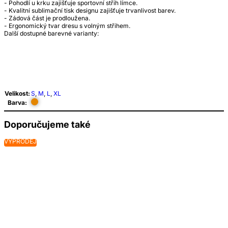
- Pohodlí u krku zajišťuje sportovní střih límce.
- Kvalitní sublimační tisk designu zajišťuje trvanlivost barev.
- Zádová část je prodloužena.
- Ergonomický tvar dresu s volným střihem.
Další dostupné barevné varianty:
Velikost:
S
,
M
,
L
,
XL
Barva:
Doporučujeme také
VÝPRODEJ