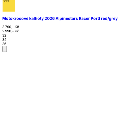
-21%
Motokrosové kalhoty 2026 Alpinestars Racer Portl red/grey
3 790,- Kč
2 990,- Kč
32
34
36