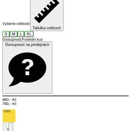
Vyberte velikost:
Tabulka velikostí
S
M
L
XL
Dostupnost:
Poslední kus
Dostupnost na prodejnách
960,- Kč
760,- Kč
-20%
1