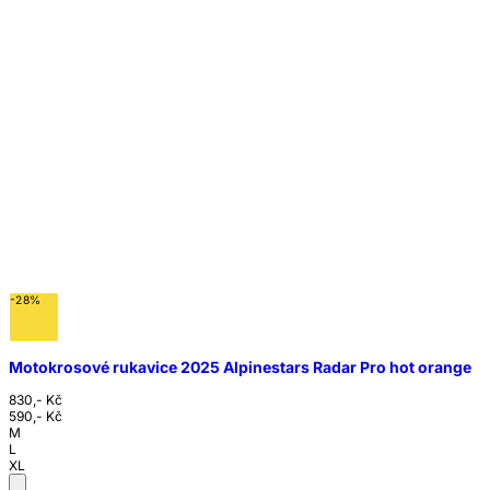
-28%
Motokrosové rukavice 2025 Alpinestars Radar Pro hot orange
830,- Kč
590,- Kč
M
L
XL