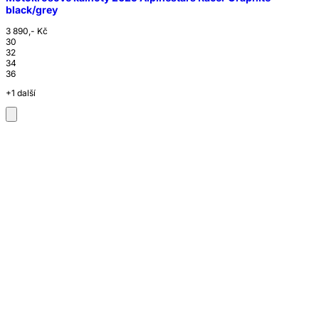
black/grey
3 890,- Kč
30
32
34
36
+1 další