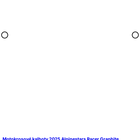
Motokrosové kalhoty 2025 Alpinestars Racer Graphite