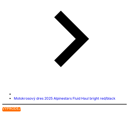
Motokrosový dres 2025 Alpinestars Fluid Haul bright red/black
VÝPRODEJ
V