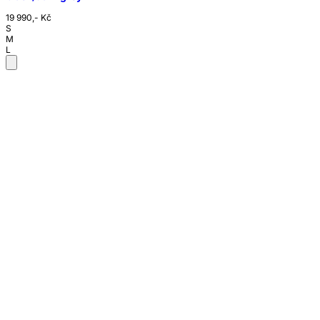
19 990,- Kč
S
M
L