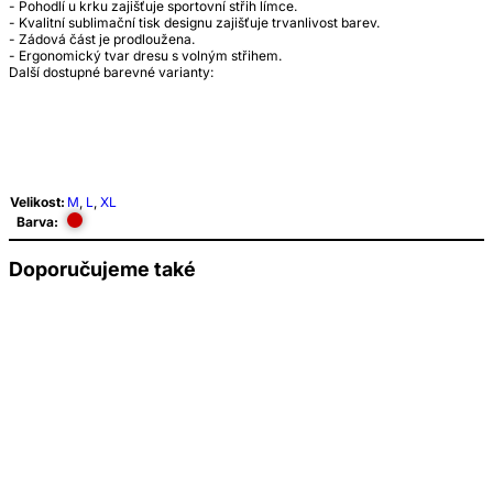
- Pohodlí u krku zajišťuje sportovní střih límce.
- Kvalitní sublimační tisk designu zajišťuje trvanlivost barev.
- Zádová část je prodloužena.
- Ergonomický tvar dresu s volným střihem.
Další dostupné barevné varianty:
Velikost:
M
,
L
,
XL
Barva:
Doporučujeme také