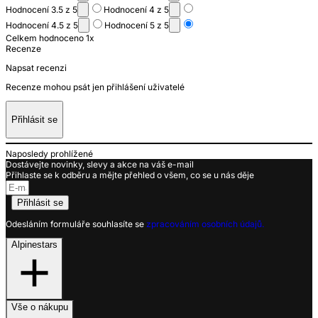
Hodnocení 3.5 z 5
Hodnocení 4 z 5
Hodnocení 4.5 z 5
Hodnocení 5 z 5
Celkem hodnoceno 1x
Recenze
Napsat recenzi
Recenze mohou psát jen přihlášení uživatelé
Přihlásit se
Naposledy prohlížené
Dostávejte novinky, slevy a akce na váš e-mail
Přihlaste se k odběru a mějte přehled o všem, co se u nás děje
Přihlásit se
Odesláním formuláře souhlasíte se
zpracováním osobních údajů.
Alpinestars
Vše o nákupu