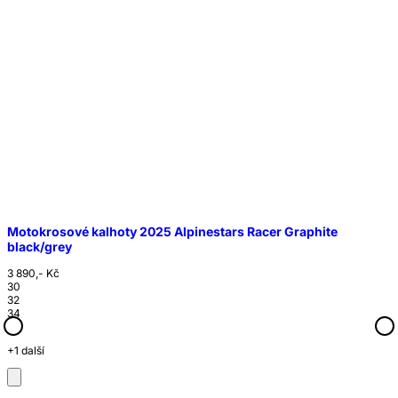
Motokrosové kalhoty 2025 Alpinestars Racer Graphite
black/grey
3 890,- Kč
30
32
34
36
+1 další