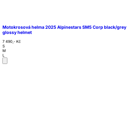
Motokrosová helma 2025 Alpinestars SM5 Corp black/grey
glossy helmet
7 490,- Kč
S
M
L