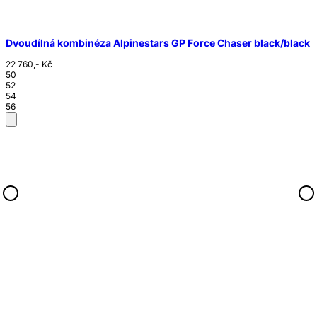
Dvoudílná kombinéza Alpinestars GP Force Chaser black/black
22 760,- Kč
50
52
54
56