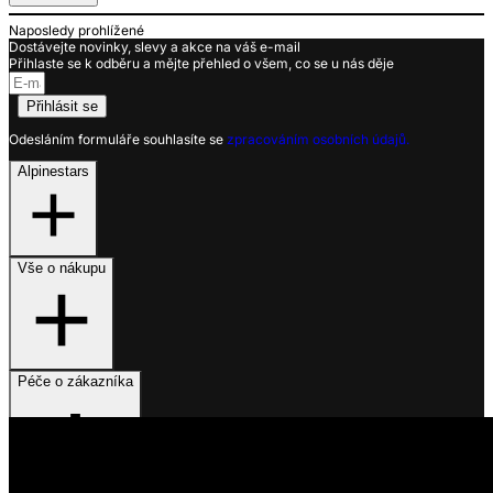
Naposledy prohlížené
Dostávejte novinky, slevy a akce na váš e-mail
Přihlaste se k odběru a mějte přehled o všem, co se u nás děje
Přihlásit se
Odesláním formuláře souhlasíte se
zpracováním osobních údajů.
Alpinestars
Vše o nákupu
Péče o zákazníka
Využíváme soubory cookies
Na našem webu získáváme, ukládáme a zpracováváme informace