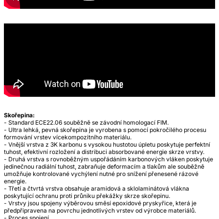
Skořepina:
- Standard ECE22.06 souběžně se závodní homologací FIM.
- Ultra lehká, pevná skořepina je vyrobena s pomocí pokročilého procesu
formování vrstev vícekompozitního materiálu.
- Vnější vrstva z 3K karbonu s vysokou hustotou úpletu poskytuje perfektní
tuhost, efektivní rozložení a distribuci absorbované energie skrze vrstvy.
- Druhá vrstva s rovnoběžným uspořádáním karbonových vláken poskytuje
jedinečnou radiální tuhost, zabraňuje deformacím a tlakům ale souběžně
umožňuje kontrolované vychýlení nutné pro snížení přenesené rázové
energie.
- Třetí a čtvrtá vrstva obsahuje aramidová a sklolaminátová vlákna
poskytující ochranu proti průniku překážky skrze skořepinu.
- Vrstvy jsou spojeny výběrovou směsí epoxidové pryskyřice, která je
předpřipravena na povrchu jednotlivých vrstev od výrobce materiálů.
- Proces spojení…