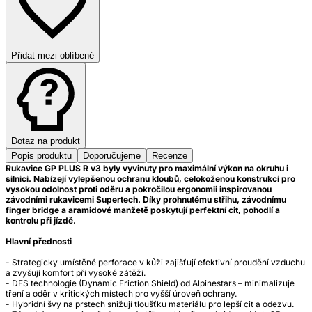
Přidat mezi oblíbené
Dotaz na produkt
Popis produktu
Doporučujeme
Recenze
Rukavice GP PLUS R v3 byly vyvinuty pro maximální výkon na okruhu i
silnici. Nabízejí vylepšenou ochranu kloubů, celokoženou konstrukci pro
vysokou odolnost proti oděru a pokročilou ergonomii inspirovanou
závodními rukavicemi Supertech. Díky prohnutému střihu, závodnímu
finger bridge a aramidové manžetě poskytují perfektní cit, pohodlí a
kontrolu při jízdě.
Hlavní přednosti
- Strategicky umístěné perforace v kůži zajišťují efektivní proudění vzduchu
a zvyšují komfort při vysoké zátěži.
- DFS technologie (Dynamic Friction Shield) od Alpinestars – minimalizuje
tření a oděr v kritických místech pro vyšší úroveň ochrany.
- Hybridní švy na prstech snižují tloušťku materiálu pro lepší cit a odezvu.