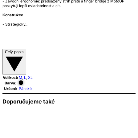
- Závodní ergonomie: předsazený střih prstů a finger bridge z MotoGP
poskytují lepší ovladatelnost a cit.
Konstrukce
- Strategicky…
Celý popis
Velikost:
M
,
L
,
XL
Barva:
Určení:
Pánské
Doporučujeme také