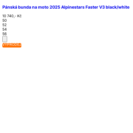
Pánská bunda na moto 2025 Alpinestars Faster V3 black/white
10 740,- Kč
50
52
54
56
VÝPRODEJ