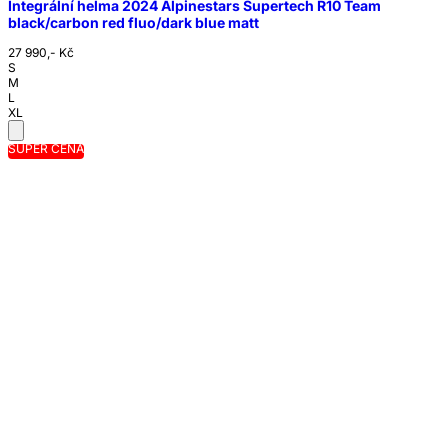
Integrální helma 2024 Alpinestars Supertech R10 Team
black/carbon red fluo/dark blue matt
27 990,- Kč
S
M
L
XL
SUPER CENA