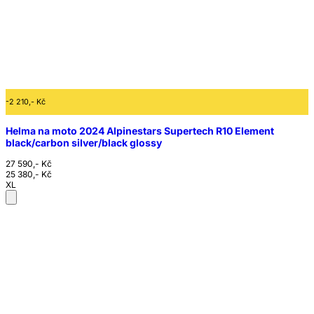
-2 210,- Kč
Helma na moto 2024 Alpinestars Supertech R10 Element
black/carbon silver/black glossy
27 590,- Kč
25 380,- Kč
XL