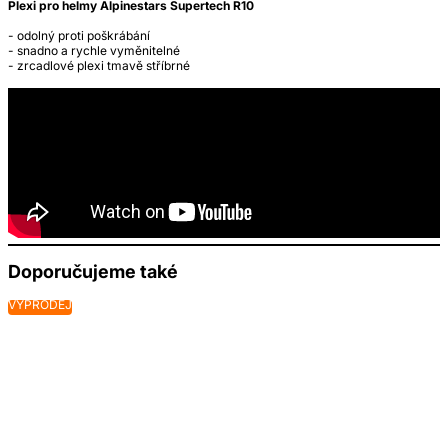
Plexi pro helmy Alpinestars Supertech R10
- odolný proti poškrábání
- snadno a rychle vyměnitelné
- zrcadlové plexi tmavě stříbrné
Doporučujeme také
VÝPRODEJ