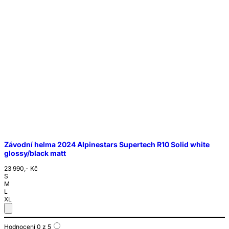
Závodní helma 2024 Alpinestars Supertech R10 Solid white
glossy/black matt
23 990,- Kč
S
M
L
XL
Hodnocení 0 z 5