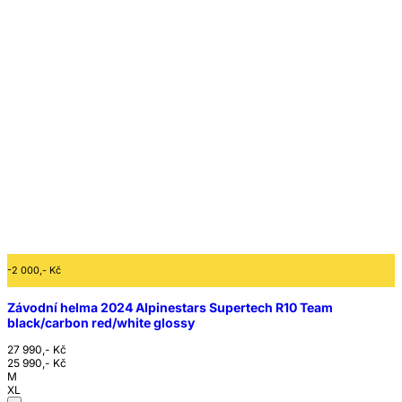
-2 000,- Kč
Závodní helma 2024 Alpinestars Supertech R10 Team
black/carbon red/white glossy
27 990,- Kč
25 990,- Kč
M
XL