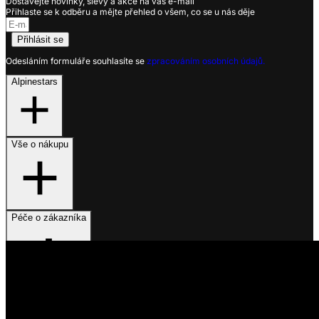
Dostávejte novinky, slevy a akce na váš e-mail
Přihlaste se k odběru a mějte přehled o všem, co se u nás děje
Přihlásit se
Odesláním formuláře souhlasíte se
zpracováním osobních údajů.
Alpinestars
Vše o nákupu
Péče o zákazníka
Využíváme soubory cookies
Na našem webu získáváme, ukládáme a zpracováváme informace
o jeho uživatelích (např. síťové identifikátory, údaje o tom, jak
procházíte naše stránky, nebo jaký obsah vás zajímá). K tomuto
účelu využíváme soubory cookies, které nám pomáhají zkvalitnit