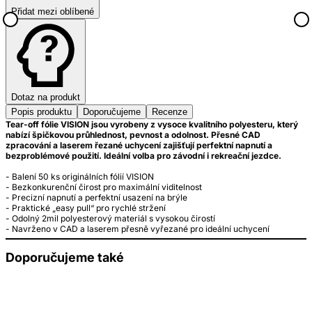
Přidat mezi oblíbené
Dotaz na produkt
Popis produktu
Doporučujeme
Recenze
Tear-off fólie VISION jsou vyrobeny z vysoce kvalitního polyesteru, který
nabízí špičkovou průhlednost, pevnost a odolnost. Přesné CAD
zpracování a laserem řezané uchycení zajišťují perfektní napnutí a
bezproblémové použití. Ideální volba pro závodní i rekreační jezdce.
- Balení 50 ks originálních fólií VISION
- Bezkonkurenční čirost pro maximální viditelnost
- Precizní napnutí a perfektní usazení na brýle
- Praktické „easy pull“ pro rychlé stržení
- Odolný 2mil polyesterový materiál s vysokou čirostí
Doporučujeme také