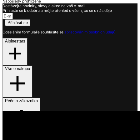
Naposledy prohlížené
Dostávejte novinky, slevy a akce na váš e-mail
Přihlaste se k odběru a mějte přehled o všem, co se u nás děje
Přihlásit se
Odesláním formuláře souhlasíte se
zpracováním osobních údajů.
Alpinestars
Vše o nákupu
Péče o zákazníka
Využíváme soubory cookies
Na našem webu získáváme, ukládáme a zpracováváme informace
o jeho uživatelích (např. síťové identifikátory, údaje o tom, jak
procházíte naše stránky, nebo jaký obsah vás zajímá). K tomuto