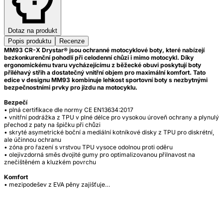
Dotaz na produkt
Popis produktu
Recenze
MM93 CR-X Drystar® jsou ochranné motocyklové boty, které nabízejí
bezkonkurenční pohodlí při celodenní chůzi i mimo motocykl. Díky
ergonomickému tvaru vycházejícímu z běžecké obuvi poskytují boty
přiléhavý střih a dostatečný vnitřní objem pro maximální komfort. Tato
edice v designu MM93 kombinuje lehkost sportovní boty s nezbytnými
bezpečnostními prvky pro jízdu na motocyklu.
Bezpečí
• plná certifikace dle normy CE EN13634:2017
• vnitřní podrážka z TPU v plné délce pro vysokou úroveň ochrany a plynulý
přechod z paty na špičku při chůzi
• skryté asymetrické boční a mediální kotníkové disky z TPU pro diskrétní,
ale účinnou ochranu
• zóna pro řazení s vrstvou TPU vysoce odolnou proti oděru
• olejivzdorná směs dvojité gumy pro optimalizovanou přilnavost na
znečištěném a kluzkém povrchu
Komfort
• mezipodešev z EVA pěny zajišťuje…