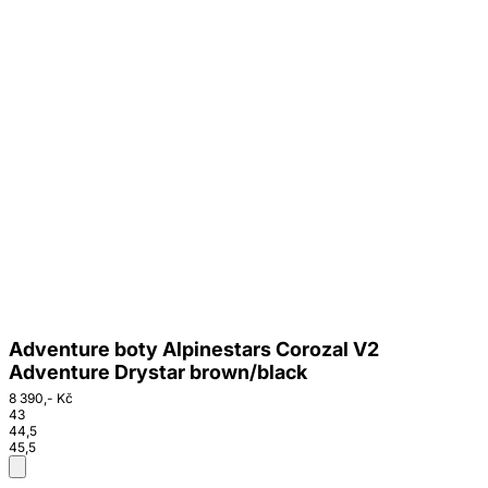
Adventure boty Alpinestars Corozal V2
Adventure Drystar brown/black
8 390,- Kč
43
44,5
45,5