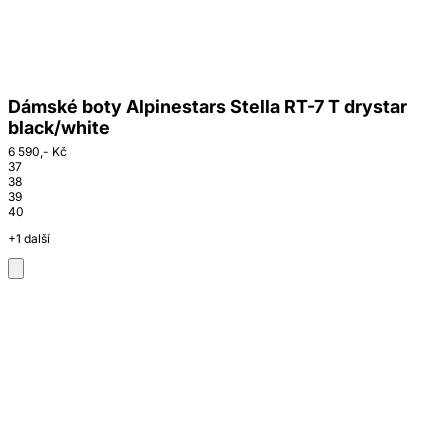
Dámské boty Alpinestars Stella RT-7 T drystar
black/white
6 590,- Kč
37
38
39
40
+1 další