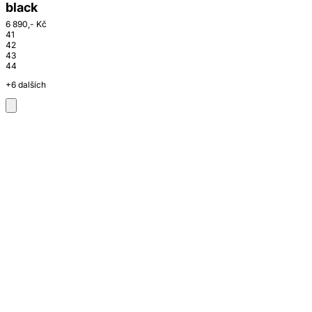
black
6 890,- Kč
41
42
43
44
+6 dalších