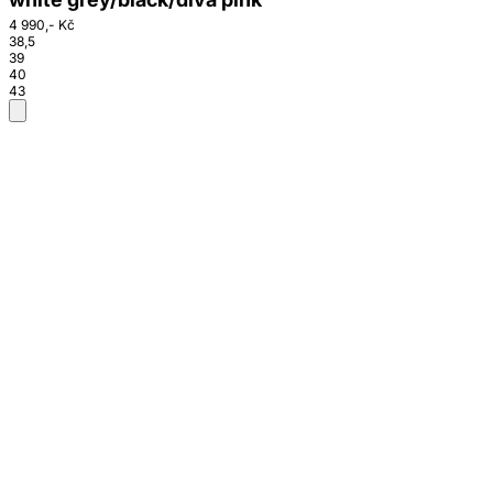
4 990,- Kč
38,5
39
40
43