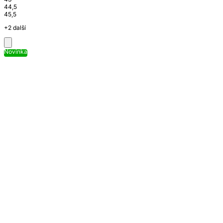
44,5
45,5
+2 další
Novinka