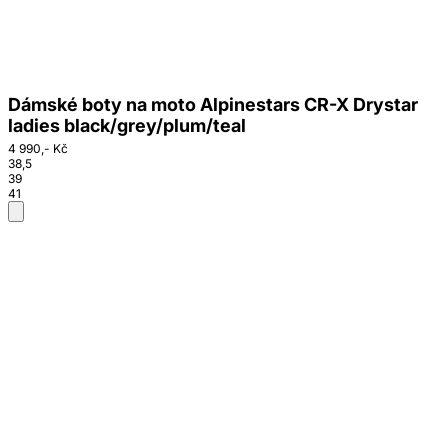
Dámské boty na moto Alpinestars CR-X Drystar
ladies black/grey/plum/teal
4 990,- Kč
38,5
39
41