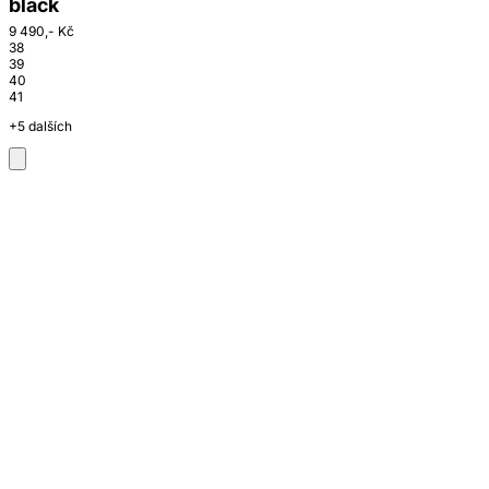
black
9 490,- Kč
38
39
40
41
+5 dalších