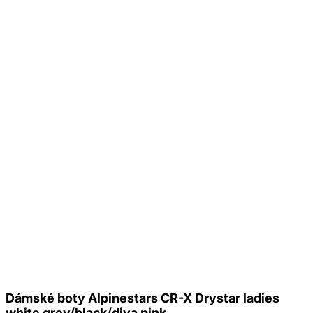
Dámské boty Alpinestars CR-X Drystar ladies
white grey/black/diva pink