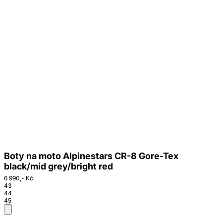
Boty na moto Alpinestars CR-8 Gore-Tex
black/mid grey/bright red
6 990,- Kč
43
44
45