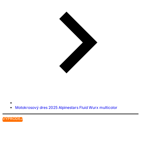
Motokrosový dres 2025 Alpinestars Fluid Wurx multicolor
VÝPRODEJ
V