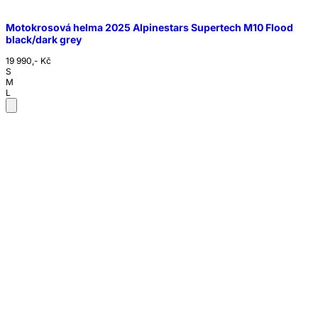
Motokrosová helma 2025 Alpinestars Supertech M10 Flood
black/dark grey
19 990,- Kč
S
M
L