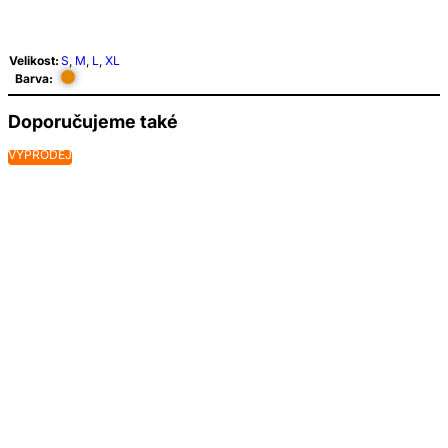
Velikost:
S
,
M
,
L
,
XL
Barva:
Doporučujeme také
VÝPRODEJ