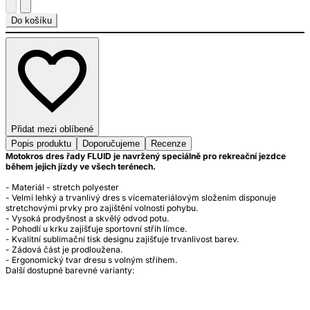
Do košíku
Přidat mezi oblíbené
Popis produktu
Doporučujeme
Recenze
Motokros dres řady FLUID je navržený speciálně pro rekreační jezdce
během jejich jízdy ve všech terénech.
- Materiál - stretch polyester
- Velmi lehký a trvanlivý dres s vícemateriálovým složením disponuje
stretchovými prvky pro zajištění volnosti pohybu.
- Vysoká prodyšnost a skvělý odvod potu.
- Pohodlí u krku zajišťuje sportovní střih límce.
- Kvalitní sublimační tisk designu zajišťuje trvanlivost barev.
- Zádová část je prodloužena.
- Ergonomický tvar dresu s volným střihem.
Další dostupné barevné varianty: