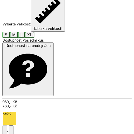
Vyberte velikost:
Tabulka velikostí
S
M
L
XL
Dostupnost:
Poslední kus
Dostupnost na prodejnách
960,- Kč
760,- Kč
-20%
1