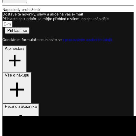
Naposledy prohlížené
Dostávejte novinky, slevy a akce na váš e-mail
Přihlaste se k odběru a mějte přehled o všem, co se u nás děje
Přihlásit se
Odesláním formuláře souhlasíte se
zpracováním osobních údajů.
Alpinestars
Vše o nákupu
Péče o zákazníka
Využíváme soubory cookies
Na našem webu získáváme, ukládáme a zpracováváme informace