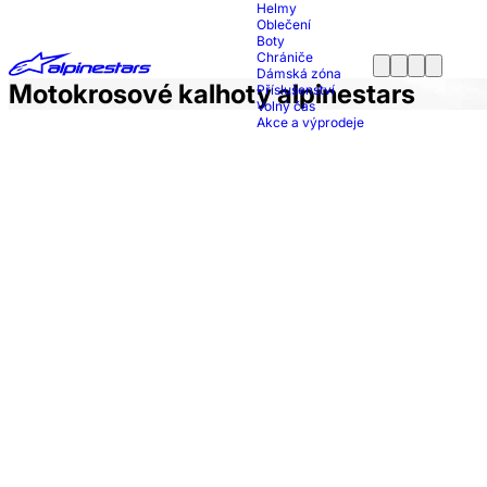
Helmy
Oblečení
Boty
Chrániče
Dámská zóna
Motokrosové kalhoty alpinestars
Příslušenství
Volný čas
Akce a výprodeje