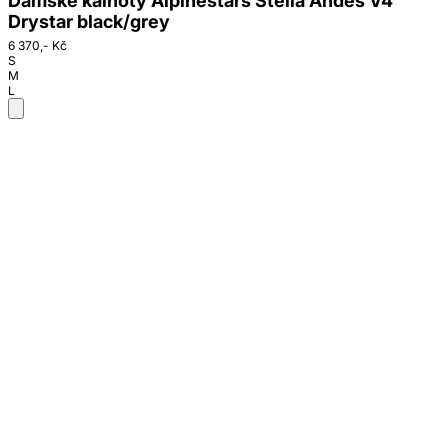
Dámské kalhoty Alpinestars Stella Andes V4
Drystar black/grey
6 370,- Kč
S
M
L