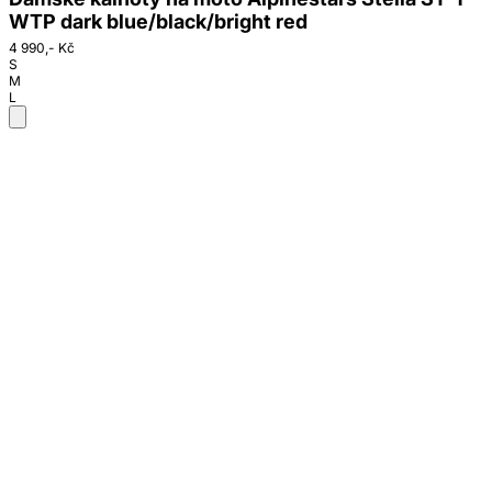
WTP dark blue/black/bright red
4 990,- Kč
S
M
L