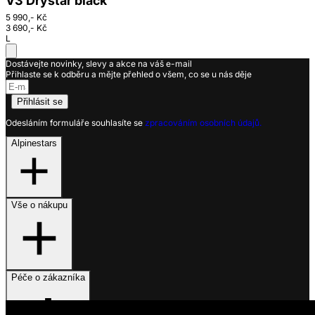
V3 Drystar black
5 990,- Kč
3 690,- Kč
L
Dostávejte novinky, slevy a akce na váš e-mail
Přihlaste se k odběru a mějte přehled o všem, co se u nás děje
Přihlásit se
Odesláním formuláře souhlasíte se
zpracováním osobních údajů.
Alpinestars
Vše o nákupu
Péče o zákazníka