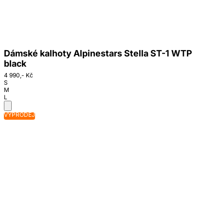
Dámské kalhoty Alpinestars Stella ST-1 WTP
black
4 990,- Kč
S
M
L
VÝPRODEJ