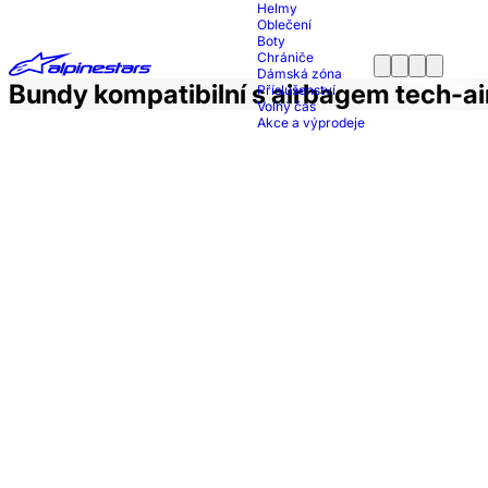
Helmy
Oblečení
Boty
Chrániče
Dámská zóna
Bundy kompatibilní s airbagem tech-ai
Příslušenství
Volný čas
Akce a výprodeje