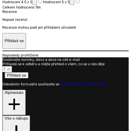
Hodnocení 4.5 z 5
Hodnocení 5 z 5
Celkem hodnoceno 16x
Recenze
Napsat recenzi
Recenze mohou psát jen přihlášení uživatelé
Přihlásit se
Naposledy prohlížené
Dostávejte novinky, slevy a akce na váš e-mail
Přihlaste se k odběru a mějte přehled o všem, co se u nás děje
Přihlásit se
Odesláním formuláře souhlasíte se
zpracováním osobních údajů.
Alpinestars
Vše o nákupu