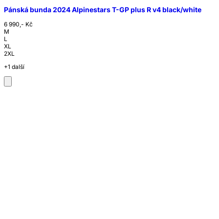
Pánská bunda 2024 Alpinestars T-GP plus R v4 black/white
6 990,- Kč
M
L
XL
2XL
+1 další