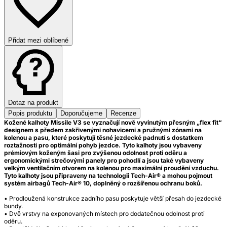
Přidat mezi oblíbené
Dotaz na produkt
Popis produktu
Doporučujeme
Recenze
Kožené kalhoty Missile V3 se vyznačují nově vyvinutým přesným „flex fit“
designem s předem zakřivenými nohavicemi a pružnými zónami na
kolenou a pasu, které poskytují těsné jezdecké padnutí s dostatkem
roztažnosti pro optimální pohyb jezdce. Tyto kalhoty jsou vybaveny
prémiovým koženým šasi pro zvýšenou odolnost proti oděru a
ergonomickými strečovými panely pro pohodlí a jsou také vybaveny
velkým ventilačním otvorem na kolenou pro maximální proudění vzduchu.
Tyto kalhoty jsou připraveny na technologii Tech-Air® a mohou pojmout
systém airbagů Tech-Air® 10, doplněný o rozšířenou ochranu boků.
• Prodloužená konstrukce zadního pasu poskytuje větší přesah do jezdecké
bundy.
• Dvě vrstvy na exponovaných místech pro dodatečnou odolnost proti
oděru.