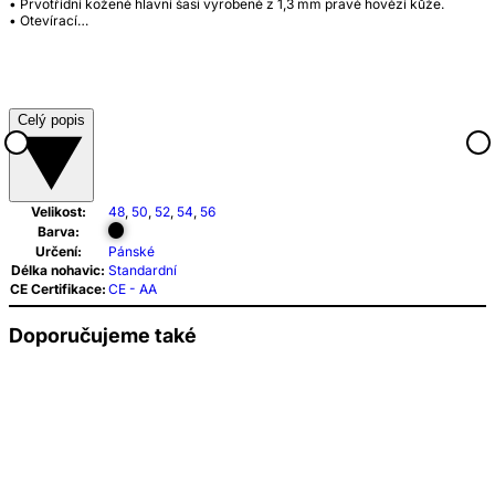
• Prvotřídní kožené hlavní šasi vyrobené z 1,3 mm pravé hovězí kůže.
• Otevírací…
Celý popis
Velikost:
48
,
50
,
52
,
54
,
56
Barva:
Určení:
Pánské
Délka nohavic:
Standardní
CE Certifikace:
CE - AA
Doporučujeme také