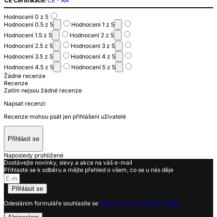
CE Certifikace:
CE - AA
Hodnocení 0 z 5
Hodnocení 0.5 z 5
Hodnocení 1 z 5
Hodnocení 1.5 z 5
Hodnocení 2 z 5
Hodnocení 2.5 z 5
Hodnocení 3 z 5
Hodnocení 3.5 z 5
Hodnocení 4 z 5
Hodnocení 4.5 z 5
Hodnocení 5 z 5
Žádné recenze
Recenze
Zatím nejsou žádné recenze
Napsat recenzi
Recenze mohou psát jen přihlášení uživatelé
Přihlásit se
Naposledy prohlížené
Dostávejte novinky, slevy a akce na váš e-mail
Přihlaste se k odběru a mějte přehled o všem, co se u nás děje
Přihlásit se
Odesláním formuláře souhlasíte se
zpracováním osobních údajů.