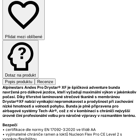
Přidat mezi oblíbené
Dotaz na produkt
Popis produktu
Recenze
Alpinestars Andes Pro Drystar® XF je špičková adventure bunda
navržená pro dálkové jezdce, kteří vyžadují maximální výkon v jakémkoliv
počasí. Díky třívrstvé laminované strečové tkanině s membránou
Drystar®XF nabízí vynikající nepromokavost a prodyšnost při zachování
nízké hmotnosti a volnosti pohybu. Bunda je plně připravena pro
airbagové systémy Tech-Air®, což z ní v kombinaci s chrániči nejvyšší
úrovně činí profesionální volbu pro náročné výpravy v rozmanitém terénu.
Bezpečí
• certifikace dle normy EN 17092-3:2020 ve třídě AA
• vyjímatelné chrániče ramen a loktů Nucleon Flex Pro CE Level 2 s
vysokou flexibilitou