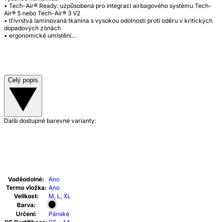
• Tech-Air® Ready: uzpůsobená pro integraci airbagového systému Tech-
Air® 5 nebo Tech-Air® 3 V2
• třívrstvá laminovaná tkanina s vysokou odolností proti oděru v kritických
dopadových zónách
• ergonomické umístění…
Celý popis
Další dostupné barevné varianty:
Voděodolné:
Ano
Termo vložka:
Ano
Velikost:
M
,
L
,
XL
Barva:
Určení:
Pánské