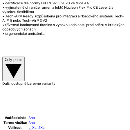
• certifikace dle normy EN 17092-3:2020 ve třídě AA
• vyjímatelné chrániče ramen a loktů Nucleon Flex Pro CE Level 2 s
vysokou flexibilitou
• Tech-Air® Ready: uzpůsobená pro integraci airbagového systému Tech-
Air® 5 nebo Tech-Air® 3 V2
• třívrstvá laminovaná tkanina s vysokou odolností proti oděru v kritických
dopadových zónách
• ergonomické umístění…
Celý popis
Další dostupné barevné varianty:
Voděodolné:
Ano
Termo vložka:
Ano
Velikost:
L
,
XL
,
2XL