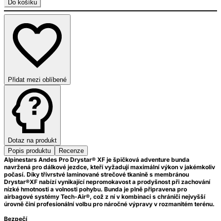
Do košíku
Přidat mezi oblíbené
Dotaz na produkt
Popis produktu
Recenze
Alpinestars Andes Pro Drystar® XF je špičková adventure bunda
navržená pro dálkové jezdce, kteří vyžadují maximální výkon v jakémkoliv
počasí. Díky třívrstvé laminované strečové tkanině s membránou
Drystar®XF nabízí vynikající nepromokavost a prodyšnost při zachování
nízké hmotnosti a volnosti pohybu. Bunda je plně připravena pro
airbagové systémy Tech-Air®, což z ní v kombinaci s chrániči nejvyšší
úrovně činí profesionální volbu pro náročné výpravy v rozmanitém terénu.
Bezpečí