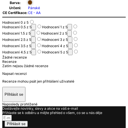
Barva:
Určení:
Pánské
CE Certifikace:
CE - AA
Hodnocení 0 z 5
Hodnocení 0.5 z 5
Hodnocení 1 z 5
Hodnocení 1.5 z 5
Hodnocení 2 z 5
Hodnocení 2.5 z 5
Hodnocení 3 z 5
Hodnocení 3.5 z 5
Hodnocení 4 z 5
Hodnocení 4.5 z 5
Hodnocení 5 z 5
Žádné recenze
Recenze
Zatím nejsou žádné recenze
Napsat recenzi
Recenze mohou psát jen přihlášení uživatelé
Přihlásit se
Naposledy prohlížené
Dostávejte novinky, slevy a akce na váš e-mail
Přihlaste se k odběru a mějte přehled o všem, co se u nás děje
Přihlásit se