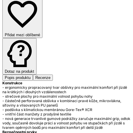
Přidat mezi oblíbené
Dotaz na produkt
Popis produktu
Recenze
Konstrukce
- ergonomicky propracovaný tvar obšívky pro maximální komfort při jízdě
na krátkých i dlouhých vzdálenostech
- strečové plochy pro maximální volnost pohybu nohy
- částečně perforovaná obšívka v kombinaci pravé kůže, mikrovlákna,
síťoviny a vlisovaných PU panelů
- podšívka s klimatickou membránou Gore-Tex® XCR
- vnitřní část manžety z prodyšné textilie
- nová generace trvanlivé gumové podrážky zaručuje maximální grip, odtok
vody, současně dovoluje práci a volnost pohybu ve stupačkách při jizdě s
Bezpečnostní prvky