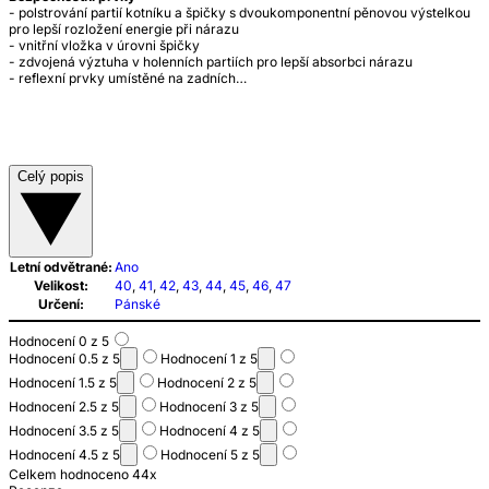
- polstrování partií kotníku a špičky s dvoukomponentní pěnovou výstelkou
pro lepší rozložení energie při nárazu
- vnitřní vložka v úrovni špičky
- zdvojená výztuha v holenních partiích pro lepší absorbci nárazu
- reflexní prvky umístěné na zadních…
Celý popis
Letní odvětrané:
Ano
Velikost:
40
,
41
,
42
,
43
,
44
,
45
,
46
,
47
Určení:
Pánské
Hodnocení 0 z 5
Hodnocení 0.5 z 5
Hodnocení 1 z 5
Hodnocení 1.5 z 5
Hodnocení 2 z 5
Hodnocení 2.5 z 5
Hodnocení 3 z 5
Hodnocení 3.5 z 5
Hodnocení 4 z 5
Hodnocení 4.5 z 5
Hodnocení 5 z 5
Celkem hodnoceno 44x