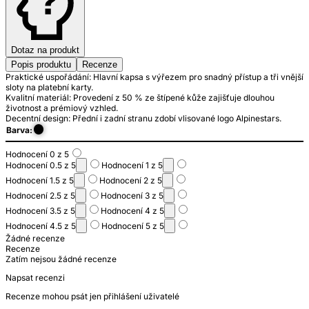
Dotaz na produkt
Popis produktu
Recenze
Praktické uspořádání: Hlavní kapsa s výřezem pro snadný přístup a tři vnější
sloty na platební karty.
Kvalitní materiál: Provedení z 50 % ze štípené kůže zajišťuje dlouhou
životnost a prémiový vzhled.
Decentní design: Přední i zadní stranu zdobí vlisované logo Alpinestars.
Barva:
Hodnocení 0 z 5
Hodnocení 0.5 z 5
Hodnocení 1 z 5
Hodnocení 1.5 z 5
Hodnocení 2 z 5
Hodnocení 2.5 z 5
Hodnocení 3 z 5
Hodnocení 3.5 z 5
Hodnocení 4 z 5
Hodnocení 4.5 z 5
Hodnocení 5 z 5
Žádné recenze
Recenze
Zatím nejsou žádné recenze
Napsat recenzi
Recenze mohou psát jen přihlášení uživatelé