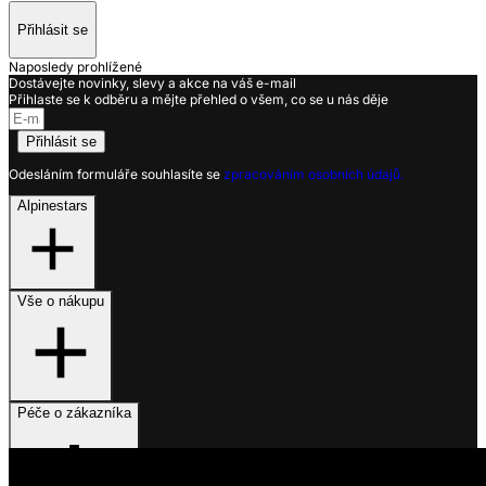
Přihlásit se
Naposledy prohlížené
Dostávejte novinky, slevy a akce na váš e-mail
Přihlaste se k odběru a mějte přehled o všem, co se u nás děje
Přihlásit se
Odesláním formuláře souhlasíte se
zpracováním osobních údajů.
Alpinestars
Vše o nákupu
Péče o zákazníka
Využíváme soubory cookies