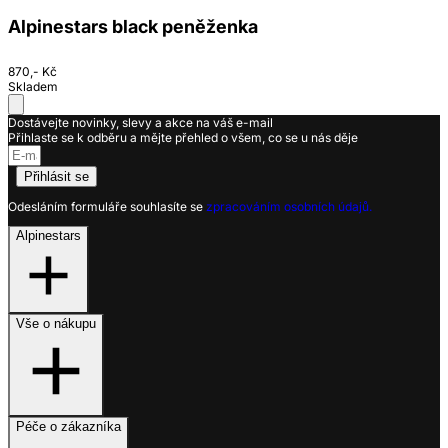
Alpinestars black peněženka
870,- Kč
Skladem
Dostávejte novinky, slevy a akce na váš e-mail
Přihlaste se k odběru a mějte přehled o všem, co se u nás děje
Přihlásit se
Odesláním formuláře souhlasíte se
zpracováním osobních údajů.
Alpinestars
Vše o nákupu
Péče o zákazníka