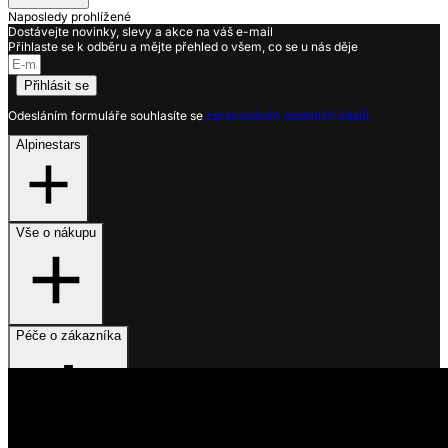
Naposledy prohlížené
Dostávejte novinky, slevy a akce na váš e-mail
Přihlaste se k odběru a mějte přehled o všem, co se u nás děje
Přihlásit se
Odesláním formuláře souhlasíte se
zpracováním osobních údajů.
Alpinestars
Vše o nákupu
Péče o zákazníka
Využíváme soubory cookies
Na našem webu získáváme, ukládáme a zpracováváme informace
o jeho uživatelích (např. síťové identifikátory, údaje o tom, jak