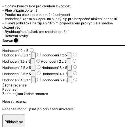
- Odolná konstrukce pro dlouhou životnost
- Plně přizpůsobitelná
- Poutko na pásku pro bezpečné uchycení
- Vodotěsná kapsa s klopou na suchý zip pro bezpečné uložení cenností
- Hlavní přihrádka na zip s vnitřním organizérem pro rychlé a snadné
uložení věcí
- Rychloupínací pásek pro snadné použití
- Reflexní prvky
Barva:
Hodnocení 0 z 5
Hodnocení 0.5 z 5
Hodnocení 1 z 5
Hodnocení 1.5 z 5
Hodnocení 2 z 5
Hodnocení 2.5 z 5
Hodnocení 3 z 5
Hodnocení 3.5 z 5
Hodnocení 4 z 5
Hodnocení 4.5 z 5
Hodnocení 5 z 5
Žádné recenze
Recenze
Zatím nejsou žádné recenze
Napsat recenzi
Recenze mohou psát jen přihlášení uživatelé
Přihlásit se