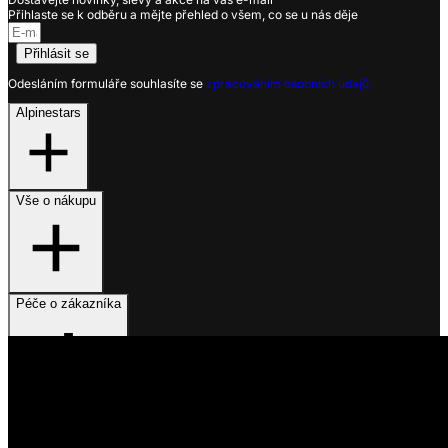
Přihlaste se k odběru a mějte přehled o všem, co se u nás děje
Přihlásit se
Odesláním formuláře souhlasíte se
zpracováním osobních údajů.
Alpinestars
Vše o nákupu
Péče o zákazníka
Využíváme soubory cookies
Na našem webu získáváme, ukládáme a zpracováváme informace
o jeho uživatelích (např. síťové identifikátory, údaje o tom, jak
procházíte naše stránky, nebo jaký obsah vás zajímá). K tomuto
účelu využíváme soubory cookies, které nám pomáhají zkvalitnit