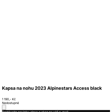
Kapsa na nohu 2023 Alpinestars Access black
1 190,- Kč
Nedostupné
Dostávejte novinky, slevy a akce na váš e-mail