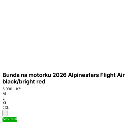
Bunda na motorku 2026 Alpinestars Flight Air
black/bright red
5 990,- Kč
M
L
XL
2XL
Novinka