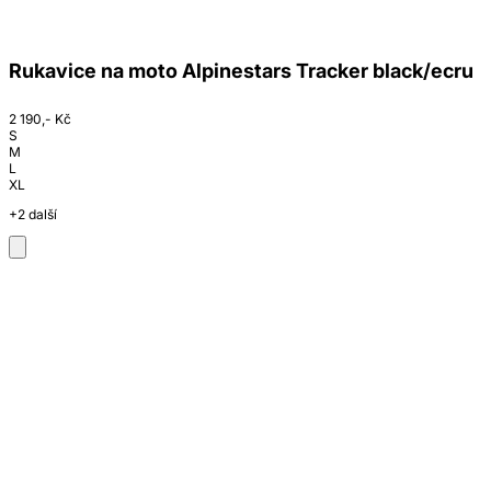
Rukavice na moto Alpinestars Tracker black/ecru
2 190,- Kč
S
M
L
XL
+2 další