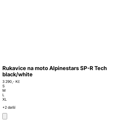
Rukavice na moto Alpinestars SP-R Tech
black/white
3 290,- Kč
S
M
L
XL
+2 další