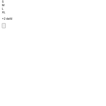
S
M
L
XL
+2 další