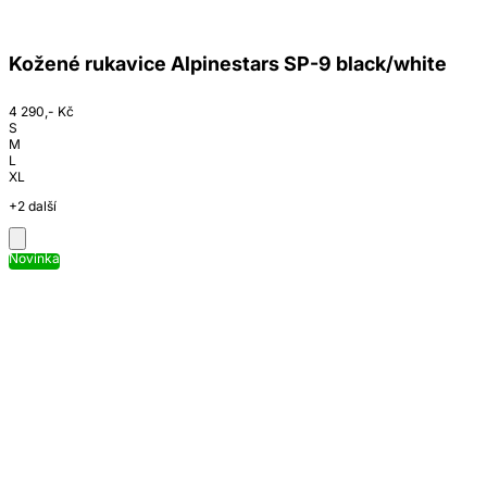
Kožené rukavice Alpinestars SP-9 black/white
4 290,- Kč
S
M
L
XL
+2 další
Novinka