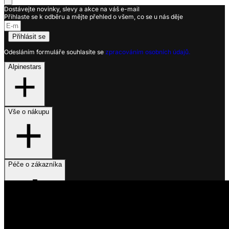
Dostávejte novinky, slevy a akce na váš e-mail
Přihlaste se k odběru a mějte přehled o všem, co se u nás děje
Přihlásit se
Odesláním formuláře souhlasíte se
zpracováním osobních údajů.
Alpinestars
Vše o nákupu
Péče o zákazníka
Využíváme soubory cookies
Na našem webu získáváme, ukládáme a zpracováváme informace
o jeho uživatelích (např. síťové identifikátory, údaje o tom, jak
procházíte naše stránky, nebo jaký obsah vás zajímá). K tomuto