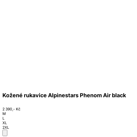
Kožené rukavice Alpinestars Phenom Air black
2 390,- Kč
M
L
XL
2XL