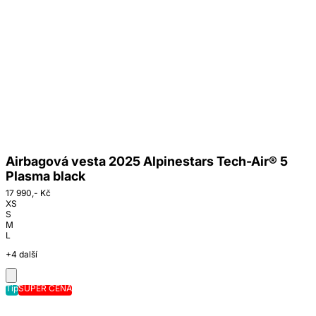
Airbagová vesta 2025 Alpinestars Tech-Air® 5
Plasma black
17 990,- Kč
XS
S
M
L
+4 další
Tip
SUPER CENA