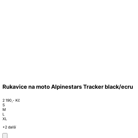
Rukavice na moto Alpinestars Tracker black/ecru
2 190,- Kč
S
M
L
XL
+2 další