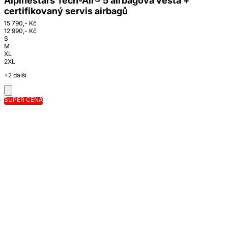
Alpinestars Tech-Air® 5 airbagová vesta +
certifikovaný servis airbagů
15 790,- Kč
12 990,- Kč
S
M
XL
2XL
+2 další
SUPER CENA