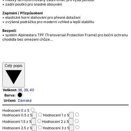
• zadní poutko pro snadné obouvání
Zapínání / Přizpůsobení
• elastické horní stahování pro přesné dotažení
• zvýšená podrážka pro moderní vzhled a lepší stabilitu
Bezpečí
• systém Alpinestars TPF (Transversal Protection Frame) pro boční ochranu
chodidla bez omezení chůze…
Celý popis
Velikost:
38
,
39
,
40
Barva:
Určení:
Dámské
Hodnocení 0 z 5
Hodnocení 0.5 z 5
Hodnocení 1 z 5
Hodnocení 1.5 z 5
Hodnocení 2 z 5
Hodnocení 2.5 z 5
Hodnocení 3 z 5