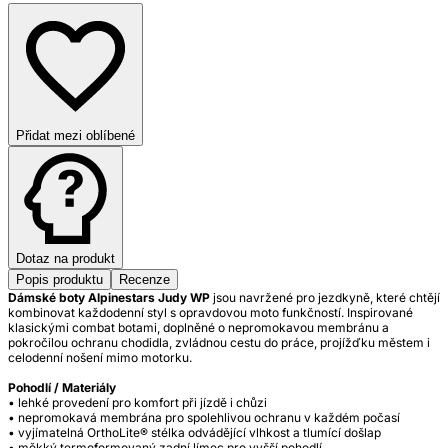
Přidat mezi oblíbené
Dotaz na produkt
Popis produktu
Recenze
Dámské boty Alpinestars Judy WP
jsou navržené pro jezdkyně, které chtějí
kombinovat každodenní styl s opravdovou moto funkčností. Inspirované
klasickými combat botami, doplněné o nepromokavou membránu a
pokročilou ochranu chodidla, zvládnou cestu do práce, projížďku městem i
celodenní nošení mimo motorku.
Pohodlí / Materiály
• lehké provedení pro komfort při jízdě i chůzi
• nepromokavá membrána pro spolehlivou ochranu v každém počasí
• vyjímatelná OrthoLite® stélka odvádějící vlhkost a tlumící došlap
• měkký termoformovaný zadní límec pro vyšší pohodlí