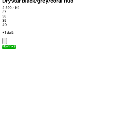
Drystar black/grey/coral fluo
4 590,- Kč
37
38
39
40
+1 další
Novinka