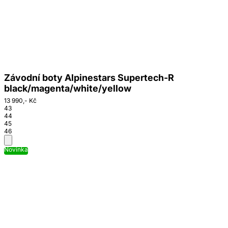
Závodní boty Alpinestars Supertech-R
black/magenta/white/yellow
13 990,- Kč
43
44
45
46
Novinka