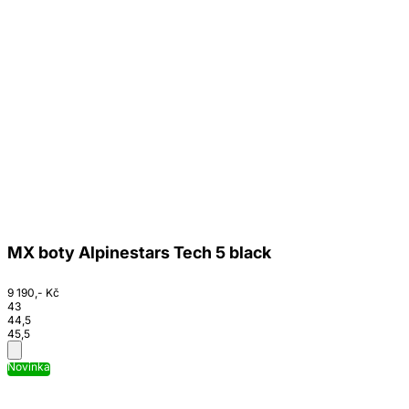
MX boty Alpinestars Tech 5 black
9 190,- Kč
43
44,5
45,5
Novinka