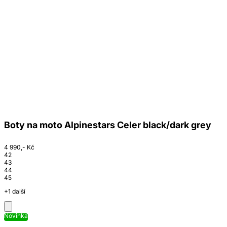
Boty na moto Alpinestars Celer black/dark grey
4 990,- Kč
42
43
44
45
+1 další
Novinka