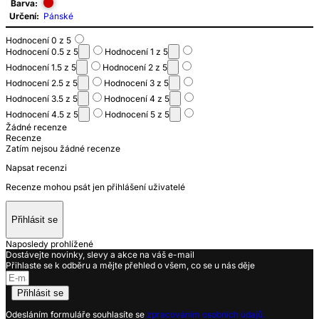
Barva:
Určení:
Pánské
Hodnocení 0 z 5
Hodnocení 0.5 z 5
Hodnocení 1 z 5
Hodnocení 1.5 z 5
Hodnocení 2 z 5
Hodnocení 2.5 z 5
Hodnocení 3 z 5
Hodnocení 3.5 z 5
Hodnocení 4 z 5
Hodnocení 4.5 z 5
Hodnocení 5 z 5
Žádné recenze
Recenze
Zatím nejsou žádné recenze
Napsat recenzi
Recenze mohou psát jen přihlášení uživatelé
Přihlásit se
Naposledy prohlížené
Dostávejte novinky, slevy a akce na váš e-mail
Přihlaste se k odběru a mějte přehled o všem, co se u nás děje
Přihlásit se
Odesláním formuláře souhlasíte se
zpracováním osobních údajů.