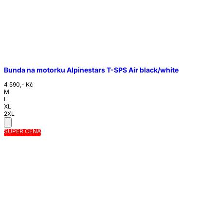
Bunda na motorku Alpinestars T-SPS Air black/white
4 590,- Kč
M
L
XL
2XL
SUPER CENA