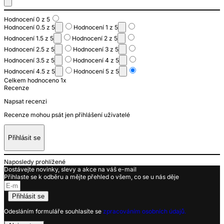
Hodnocení 0 z 5
Hodnocení 0.5 z 5
Hodnocení 1 z 5
Hodnocení 1.5 z 5
Hodnocení 2 z 5
Hodnocení 2.5 z 5
Hodnocení 3 z 5
Hodnocení 3.5 z 5
Hodnocení 4 z 5
Hodnocení 4.5 z 5
Hodnocení 5 z 5
Celkem hodnoceno 1x
Recenze
Napsat recenzi
Recenze mohou psát jen přihlášení uživatelé
Přihlásit se
Naposledy prohlížené
Dostávejte novinky, slevy a akce na váš e-mail
Přihlaste se k odběru a mějte přehled o všem, co se u nás děje
Přihlásit se
Odesláním formuláře souhlasíte se
zpracováním osobních údajů.