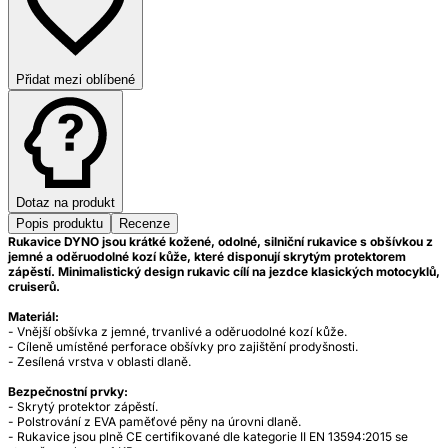
Přidat mezi oblíbené
Dotaz na produkt
Popis produktu
Recenze
Rukavice DYNO jsou krátké kožené, odolné, silniční rukavice s obšívkou z
jemné a oděruodolné kozí kůže, které disponují skrytým protektorem
zápěstí. Minimalistický design rukavic cílí na jezdce klasických motocyklů,
cruiserů.
Materiál:
- Vnější obšívka z jemné, trvanlivé a oděruodolné kozí kůže.
- Cíleně umístěné perforace obšívky pro zajištění prodyšnosti.
- Zesílená vrstva v oblasti dlaně.
Bezpečnostní prvky:
- Skrytý protektor zápěstí.
- Polstrování z EVA paměťové pěny na úrovni dlaně.
- Rukavice jsou plně CE certifikované dle kategorie II EN 13594:2015 se