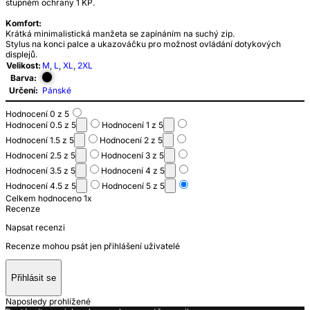
stupněm ochrany 1 KP.
Komfort:
Krátká minimalistická manžeta se zapínáním na suchý zip.
Stylus na konci palce a ukazováčku pro možnost ovládání dotykových
displejů.
Velikost:
M
,
L
,
XL
,
2XL
Barva:
Určení:
Pánské
Hodnocení 0 z 5
Hodnocení 0.5 z 5
Hodnocení 1 z 5
Hodnocení 1.5 z 5
Hodnocení 2 z 5
Hodnocení 2.5 z 5
Hodnocení 3 z 5
Hodnocení 3.5 z 5
Hodnocení 4 z 5
Hodnocení 4.5 z 5
Hodnocení 5 z 5
Celkem hodnoceno 1x
Recenze
Napsat recenzi
Recenze mohou psát jen přihlášení uživatelé
Přihlásit se
Naposledy prohlížené