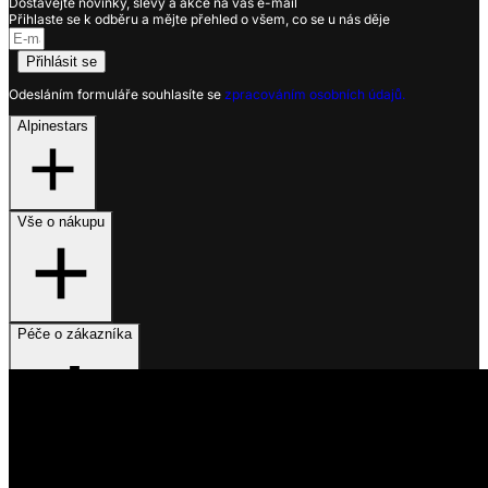
Dostávejte novinky, slevy a akce na váš e-mail
Přihlaste se k odběru a mějte přehled o všem, co se u nás děje
Přihlásit se
Odesláním formuláře souhlasíte se
zpracováním osobních údajů.
Alpinestars
Vše o nákupu
Péče o zákazníka
Využíváme soubory cookies
Na našem webu získáváme, ukládáme a zpracováváme informace
o jeho uživatelích (např. síťové identifikátory, údaje o tom, jak
procházíte naše stránky, nebo jaký obsah vás zajímá). K tomuto
účelu využíváme soubory cookies, které nám pomáhají zkvalitnit