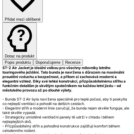
Přidat mezi oblíbené
Dotaz na produkt
Popis produktu
Doporučujeme
Recenze
ST-2 Air Jacket je ideální volbou pro všechny milovníky letního
touringového ježdění. Tato bunda je navržena s důrazem na maximální
proudění vzduchu a bezpečnost, a přitom si zachovává moderní a
elegantní vzhled. Díky své lehké konstrukci, přizpůsobitelnému střihu a
funkčním detailům je skvělým společníkem na každou letní jízdu – od
městského provozu až po dlouhé výlety.
- Bunda ST-2 Air byla navržena speciálně pro teplé počasí, aby ti poskytla
co nejlepší ventilaci a pohodlí na delších cestách.
- Elegantní střih a moderní linie zaručují, že bunda nejen skvěle funguje, ale
také skvěle vypadá.
- Strategicky umístěné ventilační panely tě udrží v chladu i během
nejteplejších dnů.
- Přizpůsobitelný střih a pohodlná konstrukce zajišťují komfort během
celodenního nošení.