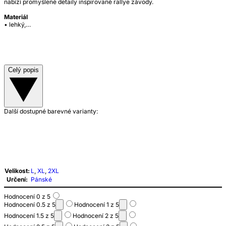
nabízí promyšlené detaily inspirované rallye závody.
Materiál
• lehký,…
Celý popis
Další dostupné barevné varianty:
Velikost:
L
,
XL
,
2XL
Určení:
Pánské
Hodnocení 0 z 5
Hodnocení 0.5 z 5
Hodnocení 1 z 5
Hodnocení 1.5 z 5
Hodnocení 2 z 5