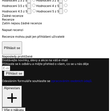
Hodnocení 2.5 z 5
Hodnocení 3 z 5
Hodnocení 3.5 z 5
Hodnocení 4 z 5
Hodnocení 4.5 z 5
Hodnocení 5 z 5
Žádné recenze
Recenze
Zatím nejsou žádné recenze
Napsat recenzi
Recenze mohou psát jen přihlášení uživatelé
Přihlásit se
Naposledy prohlížené
Dostávejte novinky, slevy a akce na váš e-mail
Přihlaste se k odběru a mějte přehled o všem, co se u nás děje
Přihlásit se
Odesláním formuláře souhlasíte se
zpracováním osobních údajů.
Alpinestars
Vše o nákupu