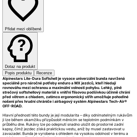
Přidat mezi oblíbené
Dotaz na produkt
Popis produktu
Recenze
Alpinestars Lite-Dura Softshell je vysoce univerzální bunda navržená
speciálně pro náročné potřeby enduro a MX jezdců, kteří hledají
rovnováhu mezi ochranou a maximální volností pohybu. Lehký, plně
strečový softshellový materiál s vnitřní flísovou podšívkou účinně chrání
před větrem a chladem, zatímco ergonomický střih umožňuje pohodlné
nošení přes hrudní chrániče i airbagový systém Alpinestars Tech-Air®
OFF-ROAD.
Hlavní předností této bundy je její modularita – díky odnímatelným rukávům
ji lze během okamžiku přizpůsobit měnícím se teplotním podmínkám v
průběhu dne. Rukávy lze po odepnutí snadno uložit do prostorné zadní
kapsy, čímž jezdec získá praktickou vestu, aniž by musel zastavovat u
zavazadel. Bunda je vyrobena s ohledem na vysokou odolnost v terénu a