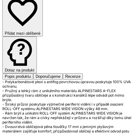
Přidat mezi oblíbené
Dotaz na produkt
Popis produktu
Doporučujeme
Recenze
- Polykarbonátové plexi s antifog povrchovou úpravou poskytuje 100% UVA
ochranu.
- Pružný a lehký rám z unikátního materiálu ALPINESTARS A-FLEX
přizpůsobivý tvaru obličeje a s konstrukcí kanálků lépe odvádí pot mimo
brýle.
- Široký průzor poskytuje výjimečné periferní vidění i v případě osazení
ROLL-OFF systému ALPINESTARS WIDE VISION výšky 48 mm.
- Rám brýlí a unikátní ROLL-OFF systém ALPINESTARS WIDE VISION je
navržen tak, že rám a cívky nepřekážejí v průzoru a rozšiřují díky tomu úhel
periferního vidění.
- Dvouvrstvá obličejová pěna tloušťky 17 mm s jemným plyšovým
materiálem zajišťuje komfort, přizpůsobivost obličeji a efektivní odvod potu