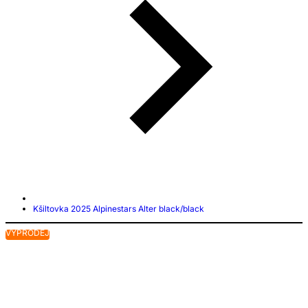
Kšiltovka 2025 Alpinestars Alter black/black
VÝPRODEJ
V