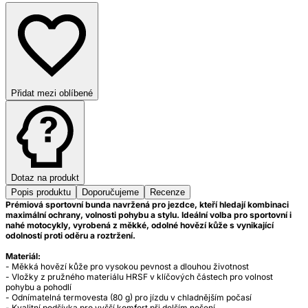
Přidat mezi oblíbené
Dotaz na produkt
Popis produktu
Doporučujeme
Recenze
Prémiová sportovní bunda navržená pro jezdce, kteří hledají kombinaci
maximální ochrany, volnosti pohybu a stylu. Ideální volba pro sportovní i
nahé motocykly, vyrobená z měkké, odolné hovězí kůže s vynikající
odolností proti oděru a roztržení.
Materiál:
- Měkká hovězí kůže pro vysokou pevnost a dlouhou životnost
- Vložky z pružného materiálu HRSF v klíčových částech pro volnost
pohybu a pohodlí
- Odnímatelná termovesta (80 g) pro jízdu v chladnějším počasí
- Kvalitní podšívka pro vyšší komfort při delším nošení