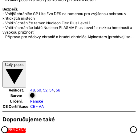
Bezpečí:
- Vnější chrániče GP Lite Evo DFS na ramenou pro zvýšenou ochranu v
kritických místech
- Vnitřní chrániče ramen Nucleon Flex Plus Level 1
- Vnitřní chrániče loktů Nucleon PLASMA Plus Level 1 s nízkou hmotností a
vysokou pružností
- Příprava pro zádový chránič a hrudní chrániče Alpinestars (prodávají se…
Celý popis
Velikost:
48
,
50
,
52
,
54
,
56
Barva:
Určení:
Pánské
CE Certifikace:
CE - AA
Doporučujeme také
SUPER CENA