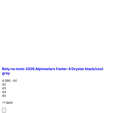
Boty na moto 2026 Alpinestars Faster-4 Drystar black/cool
grey
4 590,- Kč
42
43
44
45
+1 další