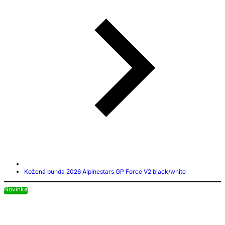
Kožená bunda 2026 Alpinestars GP Force V2 black/white
Novinka
N