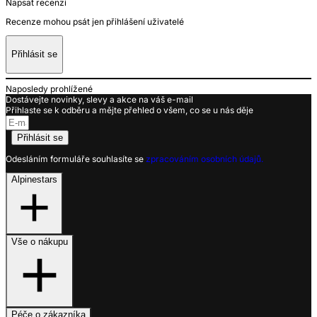
Napsat recenzi
Recenze mohou psát jen přihlášení uživatelé
Přihlásit se
Naposledy prohlížené
Dostávejte novinky, slevy a akce na váš e-mail
Přihlaste se k odběru a mějte přehled o všem, co se u nás děje
Přihlásit se
Odesláním formuláře souhlasíte se
zpracováním osobních údajů.
Alpinestars
Vše o nákupu
Péče o zákazníka