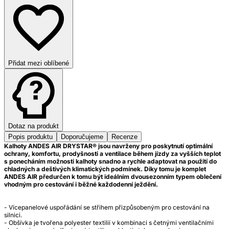
Přidat mezi oblíbené
Dotaz na produkt
Popis produktu
Doporučujeme
Recenze
Kalhoty ANDES AIR DRYSTAR® jsou navrženy pro poskytnutí optimální
ochrany, komfortu, prodyšnosti a ventilace během jízdy za vyšších teplot
s ponecháním možnosti kalhoty snadno a rychle adaptovat na použití do
chladných a deštivých klimatických podmínek. Díky tomu je komplet
ANDES AIR předurčen k tomu být ideálním dvousezonním typem oblečení
vhodným pro cestování i běžné každodenní ježdění.
- Vícepanelové uspořádání se střihem přizpůsobeným pro cestování na
silnici.
- Obšívka je tvořena polyester textilií v kombinaci s četnými ventilačními