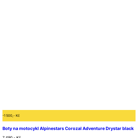
-1 500,- Kč
Boty na motocykl Alpinestars Corozal Adventure Drystar black
7 490,- Kč