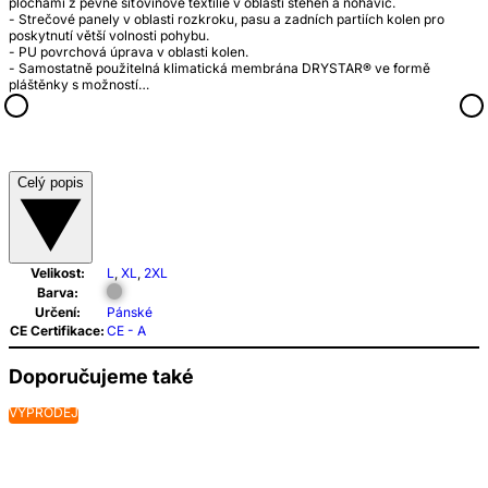
plochami z pevné síťovinové textilie v oblasti stehen a nohavic.
- Strečové panely v oblasti rozkroku, pasu a zadních partiích kolen pro
poskytnutí větší volnosti pohybu.
- PU povrchová úprava v oblasti kolen.
- Samostatně použitelná klimatická membrána DRYSTAR® ve formě
pláštěnky s možností…
Celý popis
Velikost:
L
,
XL
,
2XL
Barva:
Určení:
Pánské
CE Certifikace:
CE - A
Doporučujeme také
VÝPRODEJ