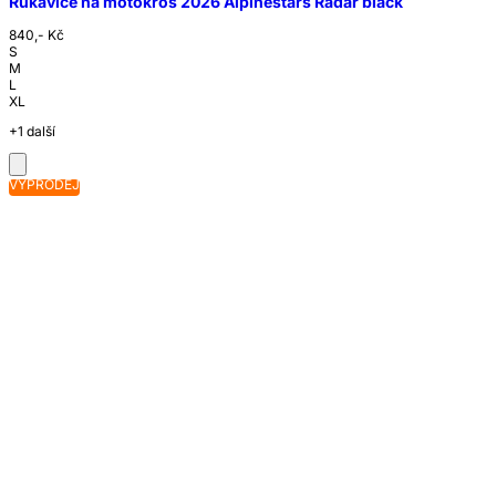
Rukavice na motokros 2026 Alpinestars Radar black
840,- Kč
S
M
L
XL
+1 další
VÝPRODEJ