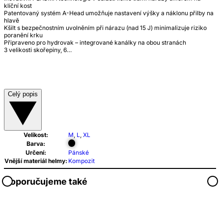
klíční kost
Patentovaný systém A-Head umožňuje nastavení výšky a náklonu přilby na
hlavě
Kšilt s bezpečnostním uvolněním při nárazu (nad 15 J) minimalizuje riziko
poranění krku
Připraveno pro hydrovak – integrované kanálky na obou stranách
3 velikosti skořepiny, 6…
Celý popis
Velikost:
M
,
L
,
XL
Barva:
Určení:
Pánské
Vnější materiál helmy:
Kompozit
Doporučujeme také