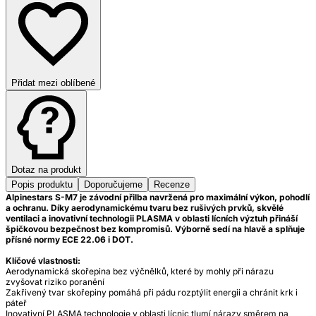
Přidat mezi oblíbené
Dotaz na produkt
Popis produktu
Doporučujeme
Recenze
Alpinestars S-M7 je závodní přilba navržená pro maximální výkon, pohodlí
a ochranu. Díky aerodynamickému tvaru bez rušivých prvků, skvělé
ventilaci a inovativní technologii PLASMA v oblasti lícních výztuh přináší
špičkovou bezpečnost bez kompromisů. Výborně sedí na hlavě a splňuje
přísné normy ECE 22.06 i DOT.
Klíčové vlastnosti:
Aerodynamická skořepina bez výčnělků, které by mohly při nárazu
zvyšovat riziko poranění
Zakřivený tvar skořepiny pomáhá při pádu rozptýlit energii a chránit krk i
páteř
Inovativní PLASMA technologie v oblasti lícnic tlumí nárazy směrem na