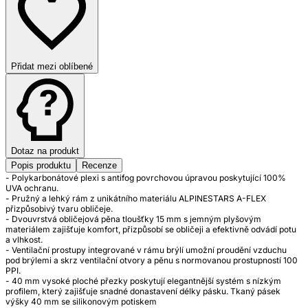
Přidat mezi oblíbené
Dotaz na produkt
Popis produktu
Recenze
- Polykarbonátové plexi s antifog povrchovou úpravou poskytující 100%
UVA ochranu.
- Pružný a lehký rám z unikátního materiálu ALPINESTARS A-FLEX
přizpůsobivý tvaru obličeje.
- Dvouvrstvá obličejová pěna tloušťky 15 mm s jemným plyšovým
materiálem zajišťuje komfort, přizpůsobí se obličeji a efektivně odvádí potu
a vlhkost.
- Ventilační prostupy integrované v rámu brýlí umožní proudění vzduchu
pod brýlemi a skrz ventilační otvory a pěnu s normovanou prostupností 100
PPI.
- 40 mm vysoké ploché přezky poskytují elegantnější systém s nízkým
profilem, který zajišťuje snadné donastavení délky pásku. Tkaný pásek
výšky 40 mm se silikonovým potiskem