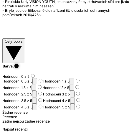
- Plexiskla řady VISION YOUTH jsou osazeny čepy strhávacích slíd pro jízdu
na trati v maximálním nasazení.
- Brýle jsou certifikované dle nařízení EU o osobních ochranných
pomůckách 2016/425 v…
Celý popis
Barva:
Hodnocení 0 z 5
Hodnocení 0.5 z 5
Hodnocení 1 z 5
Hodnocení 1.5 z 5
Hodnocení 2 z 5
Hodnocení 2.5 z 5
Hodnocení 3 z 5
Hodnocení 3.5 z 5
Hodnocení 4 z 5
Hodnocení 4.5 z 5
Hodnocení 5 z 5
Žádné recenze
Recenze
Zatím nejsou žádné recenze
Napsat recenzi