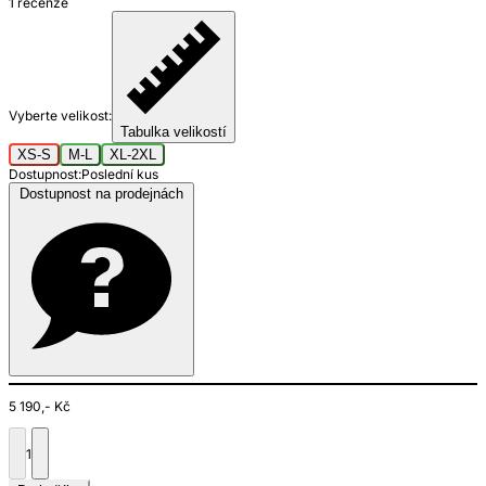
1 recenze
Vyberte velikost:
Tabulka velikostí
XS-S
M-L
XL-2XL
Dostupnost:
Poslední kus
Dostupnost na prodejnách
5 190,- Kč
1