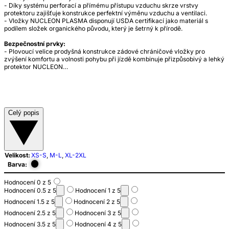
- Díky systému perforací a přímému přístupu vzduchu skrze vrstvy
protektoru zajišťuje konstrukce perfektní výměnu vzduchu a ventilaci.
- Vložky NUCLEON PLASMA disponují USDA certifikací jako materiál s
podílem složek organického původu, který je šetrný k přírodě.
Bezpečnostní prvky:
- Plovoucí velice prodyšná konstrukce zádové chráničové vložky pro
zvýšení komfortu a volnosti pohybu při jízdě kombinuje přizpůsobivý a lehký
protektor NUCLEON…
Celý popis
Velikost:
XS-S
,
M-L
,
XL-2XL
Barva:
Hodnocení 0 z 5
Hodnocení 0.5 z 5
Hodnocení 1 z 5
Hodnocení 1.5 z 5
Hodnocení 2 z 5
Hodnocení 2.5 z 5
Hodnocení 3 z 5
Hodnocení 3.5 z 5
Hodnocení 4 z 5