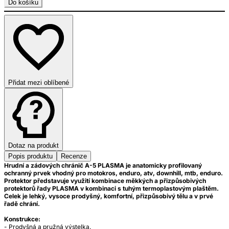
Do košíku
Přidat mezi oblíbené
Dotaz na produkt
Popis produktu
Recenze
Hrudní a zádových chránič A-5 PLASMA je anatomicky profilovaný
ochranný prvek vhodný pro motokros, enduro, atv, downhill, mtb, enduro.
Protektor představuje využití kombinace měkkých a přizpůsobivých
protektorů řady PLASMA v kombinaci s tuhým termoplastovým plaštěm.
Celek je lehký, vysoce prodyšný, komfortní, přizpůsobivý tělu a v prvé
řadě chrání.
Konstrukce:
- Prodyšná a pružná výstelka.