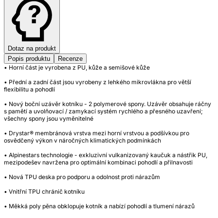
Dotaz na produkt
Popis produktu
Recenze
• Horní část je vyrobena z PU, kůže a semišové kůže
• Přední a zadní část jsou vyrobeny z lehkého mikrovlákna pro větší
flexibilitu a pohodlí
• Nový boční uzávěr kotníku - 2 polymerové spony. Uzávěr obsahuje ráčny
s pamětí a uvolňovací / zamykací systém rychlého a přesného uzavření;
všechny spony jsou vyměnitelné
• Drystar® membránová vrstva mezi horní vrstvou a podšívkou pro
osvědčený výkon v náročných klimatických podmínkách
• Alpinestars technologie - exkluzivní vulkanizovaný kaučuk a nástřik PU,
mezipodešev navržena pro optimální kombinaci pohodlí a přilnavosti
• Nová TPU deska pro podporu a odolnost proti nárazům
• Vnitřní TPU chránič kotníku
• Měkká poly pěna obklopuje kotník a nabízí pohodlí a tlumení nárazů