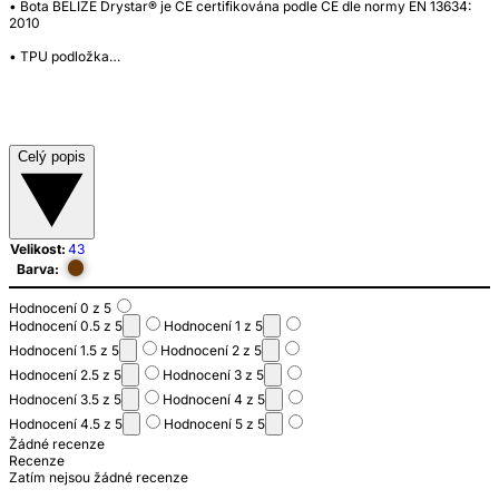
• Bota BELIZE Drystar® je CE certifikována podle CE dle normy EN 13634:
2010
• TPU podložka…
Celý popis
Velikost:
43
Barva:
Hodnocení 0 z 5
Hodnocení 0.5 z 5
Hodnocení 1 z 5
Hodnocení 1.5 z 5
Hodnocení 2 z 5
Hodnocení 2.5 z 5
Hodnocení 3 z 5
Hodnocení 3.5 z 5
Hodnocení 4 z 5
Hodnocení 4.5 z 5
Hodnocení 5 z 5
Žádné recenze
Recenze
Zatím nejsou žádné recenze