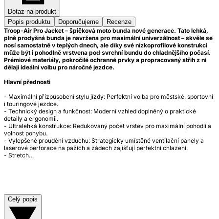
Dotaz na produkt
Popis produktu
Doporučujeme
Recenze
Troop-Air Pro Jacket – špičková moto bunda nové generace. Tato lehká,
plně prodyšná bunda je navržena pro maximální univerzálnost – skvěle se
nosí samostatně v teplých dnech, ale díky své nízkoprofilové konstrukci
může být i pohodlně vrstvena pod svrchní bundu do chladnějšího počasí.
Prémiové materiály, pokročilé ochranné prvky a propracovaný střih z ní
dělají ideální volbu pro náročné jezdce.
Hlavní přednosti
- Maximální přizpůsobení stylu jízdy: Perfektní volba pro městské, sportovní
i touringové jezdce.
- Technický design a funkčnost: Moderní vzhled doplněný o praktické
detaily a ergonomii.
- Ultralehká konstrukce: Redukovaný počet vrstev pro maximální pohodlí a
volnost pohybu.
- Vylepšené proudění vzduchu: Strategicky umístěné ventilační panely a
laserové perforace na pažích a zádech zajišťují perfektní chlazení.
- Stretch…
Celý popis