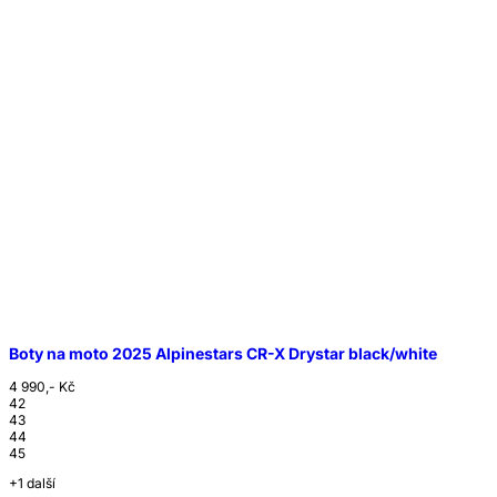
Boty na moto 2025 Alpinestars CR-X Drystar black/white
4 990,- Kč
42
43
44
45
+1 další