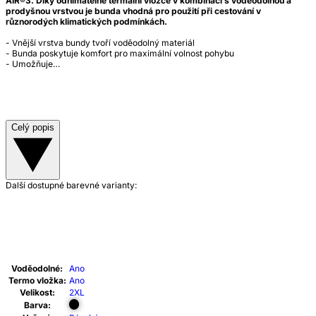
AIR®3. Díky odnímatelné termální vložce v kombinaci s voděodolnou a
prodyšnou vrstvou je bunda vhodná pro použití při cestování v
různorodých klimatických podmínkách.
- Vnější vrstva bundy tvoří voděodolný materiál
- Bunda poskytuje komfort pro maximální volnost pohybu
- Umožňuje…
Celý popis
Další dostupné barevné varianty:
Voděodolné:
Ano
Termo vložka:
Ano
Velikost:
2XL
Barva: