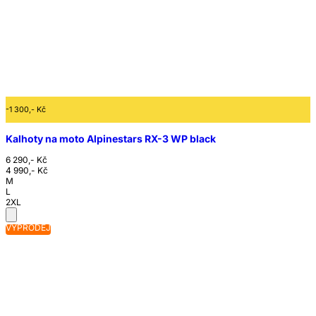
-1 300,- Kč
Kalhoty na moto Alpinestars RX-3 WP black
6 290,- Kč
4 990,- Kč
M
L
2XL
VÝPRODEJ