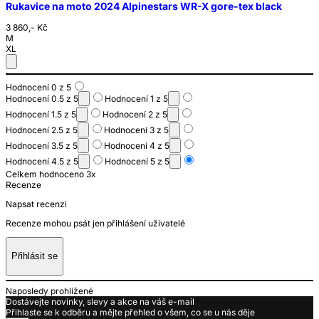
Rukavice na moto 2024 Alpinestars WR-X gore-tex black
3 860,- Kč
M
XL
Hodnocení 0 z 5
Hodnocení 0.5 z 5
Hodnocení 1 z 5
Hodnocení 1.5 z 5
Hodnocení 2 z 5
Hodnocení 2.5 z 5
Hodnocení 3 z 5
Hodnocení 3.5 z 5
Hodnocení 4 z 5
Hodnocení 4.5 z 5
Hodnocení 5 z 5
Celkem hodnoceno 3x
Recenze
Napsat recenzi
Recenze mohou psát jen přihlášení uživatelé
Přihlásit se
Naposledy prohlížené
Dostávejte novinky, slevy a akce na váš e-mail
Přihlaste se k odběru a mějte přehled o všem, co se u nás děje