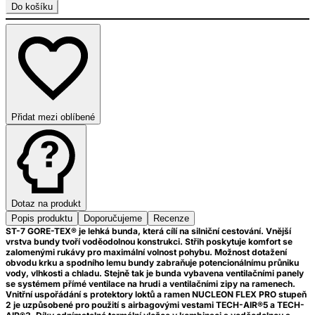
Do košíku
Přidat mezi oblíbené
Dotaz na produkt
Popis produktu
Doporučujeme
Recenze
ST-7 GORE-TEX® je lehká bunda, která cílí na silniční cestování. Vnější
vrstva bundy tvoří voděodolnou konstrukci. Střih poskytuje komfort se
zalomenými rukávy pro maximální volnost pohybu. Možnost dotažení
obvodu krku a spodního lemu bundy zabraňuje potencionálnímu průniku
vody, vlhkosti a chladu. Stejně tak je bunda vybavena ventilačními panely
se systémem přímé ventilace na hrudi a ventilačními zipy na ramenech.
Vnitřní uspořádání s protektory loktů a ramen NUCLEON FLEX PRO stupeň
2 je uzpůsobené pro použití s airbagovými vestami TECH-AIR®5 a TECH-