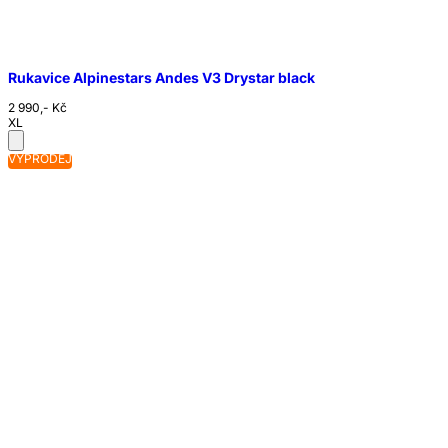
Rukavice Alpinestars Andes V3 Drystar black
2 990,- Kč
XL
VÝPRODEJ