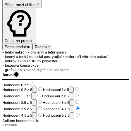
Přidat mezi oblíbené
Dotaz na produkt
Popis produktu
Recenze
- lehký nákrčník pro jarní a letní nošení
- jemný a tenký materiál poskytující komfort při větrném počasí
- mikrovlákno ze 100% polyesteru
- bezešvá konstrukce
- grafika aplikovaná digitálním potiskem
Barva:
Hodnocení 0 z 5
Hodnocení 0.5 z 5
Hodnocení 1 z 5
Hodnocení 1.5 z 5
Hodnocení 2 z 5
Hodnocení 2.5 z 5
Hodnocení 3 z 5
Hodnocení 3.5 z 5
Hodnocení 4 z 5
Hodnocení 4.5 z 5
Hodnocení 5 z 5
Celkem hodnoceno 1x
Recenze