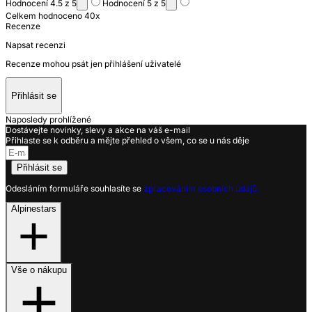
Hodnocení 4.5 z 5
Hodnocení 5 z 5
Celkem hodnoceno 40x
Recenze
Napsat recenzi
Recenze mohou psát jen přihlášení uživatelé
Přihlásit se
Naposledy prohlížené
Dostávejte novinky, slevy a akce na váš e-mail
Přihlaste se k odběru a mějte přehled o všem, co se u nás děje
Přihlásit se
Odesláním formuláře souhlasíte se
zpracováním osobních údajů.
Alpinestars
Vše o nákupu