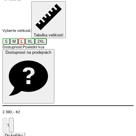
Vyberte velikost:
Tabulka velikostí
S
M
L
XL
2XL
Dostupnost:
Poslední kus
Dostupnost na prodejnách
2 390,- Kč
1
Do košíku