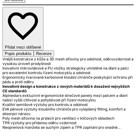
Přidat mezi oblíbené
Popis produktu
Recenze
Vnější konstrukce z kůže a 3D mesh síťoviny pro odolnost, oděruvzdornost a
vysokou úroveň prodyšnosti
Inovativní mikrovlákové a PU vložky strategicky umístěné na dlani a palci
pro excelentní kontrolu řízení motocyklu a odolnost
Ergonomicky tvarované karbonové kloubní chrániče poskytující ochranu při
Inovativní design a konstrukce z nových materiálů k dosažení nejvyšších
CE standardů
Alpinestars exkluzivní ergonomické strečové panely mezi palcem a dlaní
nabízí vyšší citlivost a pohyblivost při řízení motocyklu
Kvalitní semišové výztuhy pro kontrolu a odolnost
EVA pěnové výztuhy kloubního chrániče pro vylepšený fitting, komfort a
absorpci nárazu
Poly mesh síťovina na prstech pro ventilaci v klíčových oblastech
TPR výztuhy pro přidanou oděru vzdornost
Neoprenová manžeta se suchým zipem a TPR zapínání pro snadné…