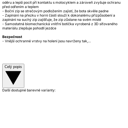
oděru a lepší pocit při kontaktu s motocyklem a zároveň zvyšuje ochranu
před odřením a teplem
- Boční zip se strečovým podložením zajistí, že bota skvěle padne
- Zapínání na přezku v horní části slouží k dokonalému přizpůsobení a
zapínání na suchý zip zajišťuje, že zip zůstane na svém místě
- Samostatná biomechanická vnitřní botička vyrobená z 3D síťovaného
materiálu zlepšuje pohodlí jezdce
Bezpečnost
- Vnější ochranné vrstvy na holeni jsou navrženy tak,…
Celý popis
Další dostupné barevné varianty: