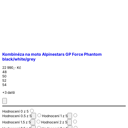
Kombinéza na moto Alpinestars GP Force Phantom
black/white/grey
22 990,- Kč
48
50
52
54
+3 další
Hodnocení 0 z 5
Hodnocení 0.5 z 5
Hodnocení 1 z 5
Hodnocení 1.5 z 5
Hodnocení 2 z 5