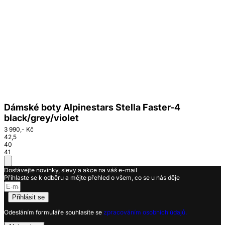
Dámské boty Alpinestars Stella Faster-4
black/grey/violet
3 990,- Kč
42,5
40
41
Dostávejte novinky, slevy a akce na váš e-mail
Přihlaste se k odběru a mějte přehled o všem, co se u nás děje
Přihlásit se
Odesláním formuláře souhlasíte se
zpracováním osobních údajů.