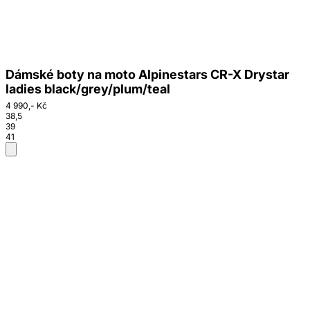
Dámské boty na moto Alpinestars CR-X Drystar
ladies black/grey/plum/teal
4 990,- Kč
38,5
39
41