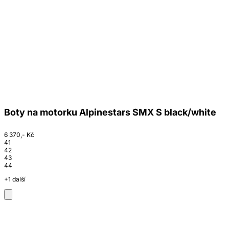
Boty na motorku Alpinestars SMX S black/white
6 370,- Kč
41
42
43
44
+1 další